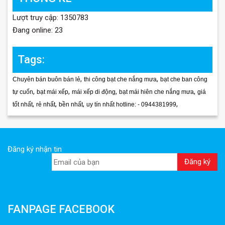
Lượt truy cập: 1350783
Đang online: 23
Tags:
,
,
Chuyên bán buôn bán lẻ
thi công bạt che nắng mưa
bạt che ban công
,
,
,
,
tự cuốn
bạt mái xếp
mái xếp di động
bạt mái hiên che nắng mưa
giá
,
,
,
,
tốt nhất
rẻ nhất
bền nhất
uy tín nhất hotline: - 0944381999
Đăng ký nhận tin
FANPAGE FACEBOOK