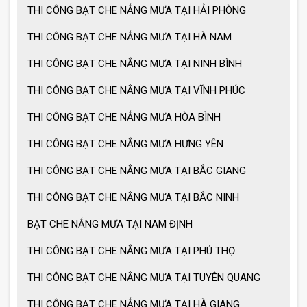
THI CÔNG BẠT CHE NẮNG MƯA TẠI HẢI PHÒNG
Ưu điểm ô dù che nắng mưa
THI CÔNG BẠT CHE NẮNG MƯA TẠI HÀ NAM
Cách chọn ô dù che nắng mưa
THI CÔNG BẠT CHE NẮNG MƯA TẠI NINH BÌNH
THI CÔNG BẠT CHE NẮNG MƯA TẠI VĨNH PHÚC
THI CÔNG BẠT CHE NẮNG MƯA HÒA BÌNH
Ô dù che nắng mưa giá tốt
THI CÔNG BẠT CHE NẮNG MƯA HƯNG YÊN
Ô dù che nắng mưa loại lớn
THI CÔNG BẠT CHE NẮNG MƯA TẠI BẮC GIANG
THI CÔNG BẠT CHE NẮNG MƯA TẠI BẮC NINH
BẠT CHE NẮNG MƯA TẠI NAM ĐỊNH
MẪU GIÀN PHƠI THÔNG MINH HOT
NHẤT 2021
THI CÔNG BẠT CHE NẮNG MƯA TẠI PHÚ THỌ
THI CÔNG BẠT CHE NẮNG MƯA TẠI TUYÊN QUANG
THI CÔNG BẠT CHE NẮNG MƯA TẠI HÀ GIANG