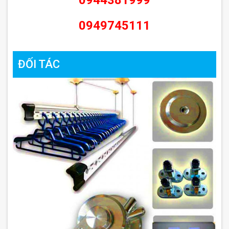
0944381999
0949745111
ĐỐI TÁC