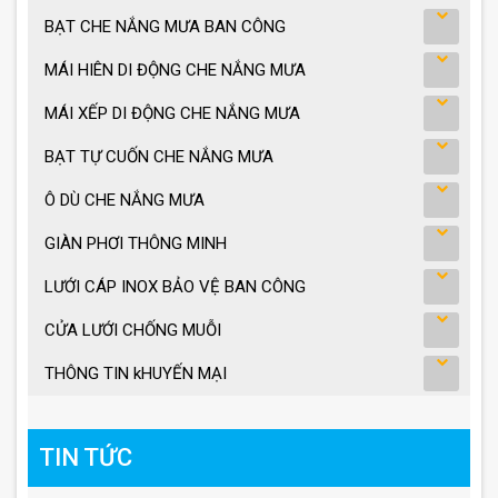
BẠT CHE NẮNG MƯA BAN CÔNG
MÁI HIÊN DI ĐỘNG CHE NẮNG MƯA
MÁI XẾP DI ĐỘNG CHE NẮNG MƯA
BẠT TỰ CUỐN CHE NẮNG MƯA
Ô DÙ CHE NẮNG MƯA
GIÀN PHƠI THÔNG MINH
LƯỚI CÁP INOX BẢO VỆ BAN CÔNG
CỬA LƯỚI CHỐNG MUỖI
THÔNG TIN kHUYẾN MẠI
TIN TỨC