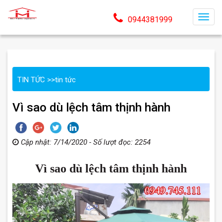
T
0944381999
o
g
g
l
TIN TỨC
>>
tin tức
e
n
Vì sao dù lệch tâm thịnh hành
a
v
i
Cập nhật: 7/14/2020 - Số lượt đọc: 2254
g
a
Vì sao dù lệch tâm thịnh hành
t
i
o
n