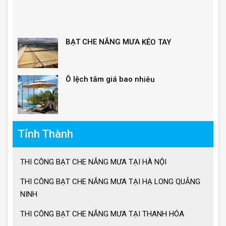
BẠT CHE NẮNG MƯA KÉO TAY
Ô lệch tâm giá bao nhiêu
Giá ô dù lệch tâm vuông, lục giác, tròn
Tỉnh Thành
Giá ô lệch tâm vuông
THI CÔNG BẠT CHE NẮNG MƯA TẠI HÀ NỘI
THI CÔNG BẠT CHE NẮNG MƯA TẠI HẠ LONG QUẢNG
Lưu ý khi sử dụng ô dù che nắng mưa
NINH
THI CÔNG BẠT CHE NẮNG MƯA TẠI THANH HÓA