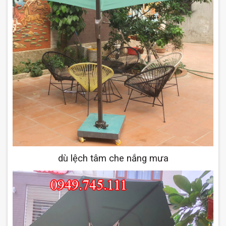
dù l
ệ
ch tâm che nắng mưa