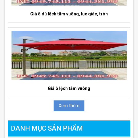
Giá ô dù lệch tâm vuông, lục giác, tròn
Giá ô lệch tâm vuông
Xem thêm
DANH MỤC SẢN PHẨM