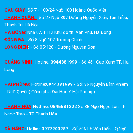
CẦU GIẤY:
Số 7 - 100/24 Ngõ 100 Hoàng Quốc Việt
THANH XUÂN:
Số 27 Ngõ 307 Đường Nguyễn Xiển, Tân Triều,
Thanh Trì, Hà Nội.
HÀ ĐÔNG:
Nhà 07, TT12 Khu đô thị Văn Phú, Hà Đông.
ĐỐNG ĐA:
-Số 8 Ngõ 102 Trường Chinh
LONG BIÊN
: - Số 85/120 - Đường Nguyên Sơn
QUẢNG NINH:
Hotline:
0944381999
- Số 461 Cao Xanh TP. Hạ
Long
HẢI PHÒNG:
Hotline:
0944381999
- Số: 86 Nguyễn Bỉnh Khiêm
- Ngô Quyền( Cùng phía Đại Học Y Hải Phòng )
THANH HÓA
Hotline: 0845531222
Số 3B Ngõ Ngọc Lan - P
Ngọc Trạo - TP Thanh Hóa
ĐÀ NẴNG:
Hotline:
0977200287
- Số 506 Lê Văn Hiến - Q.Ngũ