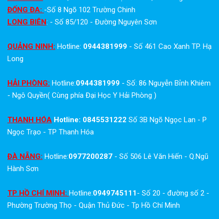
ĐỐNG ĐA:
-Số 8 Ngõ 102 Trường Chinh
LONG BIÊN
: - Số 85/120 - Đường Nguyên Sơn
QUẢNG NINH:
Hotline:
0944381999
- Số 461 Cao Xanh TP. Hạ
Long
HẢI PHÒNG:
Hotline:
0944381999
- Số: 86 Nguyễn Bỉnh Khiêm
- Ngô Quyền( Cùng phía Đại Học Y Hải Phòng )
THANH HÓA
Hotline: 0845531222
Số 3B Ngõ Ngọc Lan - P
Ngọc Trạo - TP Thanh Hóa
ĐÀ NẴNG:
Hotline:
0977200287
- Số 506 Lê Văn Hiến - Q.Ngũ
Hành Sơn
TP HỒ CHÍ MINH:
Hotline:
0949745111
- Số 20 - đường số 2 -
Phường Trường Thọ - Quận Thủ Đức - Tp Hồ Chí Minh