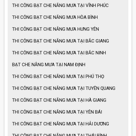
THI CÔNG BẠT CHE NẮNG MƯA TẠI VĨNH PHÚC
Ô dù che nắng mưa giá tốt
THI CÔNG BẠT CHE NẮNG MƯA HÒA BÌNH
THI CÔNG BẠT CHE NẮNG MƯA HƯNG YÊN
Ô dù che nắng mưa loại lớn
THI CÔNG BẠT CHE NẮNG MƯA TẠI BẮC GIANG
THI CÔNG BẠT CHE NẮNG MƯA TẠI BẮC NINH
MẪU GIÀN PHƠI THÔNG MINH HOT
BẠT CHE NẮNG MƯA TẠI NAM ĐỊNH
NHẤT 2021
THI CÔNG BẠT CHE NẮNG MƯA TẠI PHÚ THỌ
THI CÔNG BẠT CHE NẮNG MƯA TẠI TUYÊN QUANG
THI CÔNG BẠT CHE NẮNG MƯA TẠI HÀ GIANG
THI CÔNG BẠT CHE NẮNG MƯA TẠI YÊN BÁI
THI CÔNG BẠT CHE NẮNG MƯA TẠI HẢI DƯƠNG
THI CÔNG BẠT CHE NẮNG MƯA TẠI THÁI BÌNH