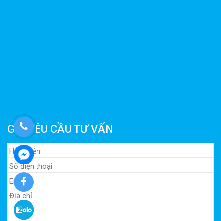
GỬI YÊU CẦU TƯ VẤN