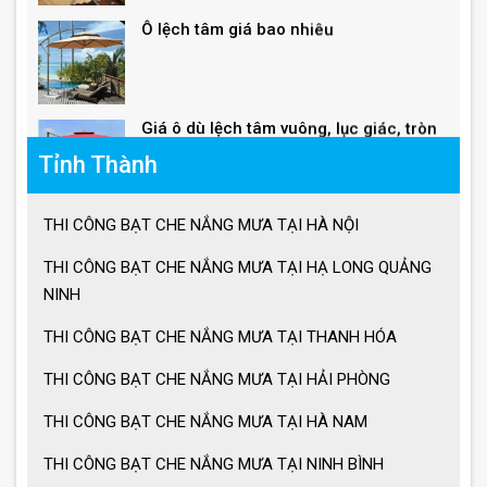
Giá ô dù lệch tâm vuông, lục giác, tròn
Tỉnh Thành
Giá ô lệch tâm vuông
THI CÔNG BẠT CHE NẮNG MƯA TẠI HÀ NỘI
Lưu ý khi sử dụng ô dù che nắng mưa
THI CÔNG BẠT CHE NẮNG MƯA TẠI HẠ LONG QUẢNG
NINH
THI CÔNG BẠT CHE NẮNG MƯA TẠI THANH HÓA
Ưu điểm ô dù che nắng mưa
THI CÔNG BẠT CHE NẮNG MƯA TẠI HẢI PHÒNG
THI CÔNG BẠT CHE NẮNG MƯA TẠI HÀ NAM
Cách chọn ô dù che nắng mưa
THI CÔNG BẠT CHE NẮNG MƯA TẠI NINH BÌNH