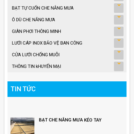
BẠT TỰ CUỐN CHE NẮNG MƯA
Ô DÙ CHE NẮNG MƯA
GIÀN PHƠI THÔNG MINH
LƯỚI CÁP INOX BẢO VỆ BAN CÔNG
CỬA LƯỚI CHỐNG MUỖI
THÔNG TIN kHUYẾN MẠI
TIN TỨC
BẠT CHE NẮNG MƯA KÉO TAY
Ô lệch tâm giá bao nhiêu