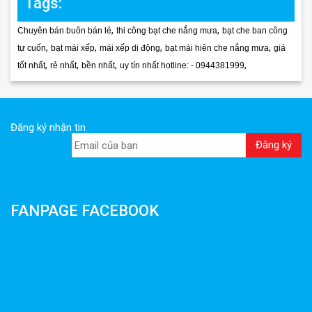
Tags:
,
,
Chuyên bán buôn bán lẻ
thi công bạt che nắng mưa
bạt che ban công
,
,
,
,
tự cuốn
bạt mái xếp
mái xếp di động
bạt mái hiên che nắng mưa
giá
,
,
,
,
tốt nhất
rẻ nhất
bền nhất
uy tín nhất hotline: - 0944381999
Đăng ký nhận tin
FANPAGE FACEBOOK