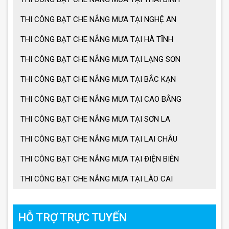
THI CÔNG BẠT CHE NẮNG MƯA TẠI NGHỆ AN
THI CÔNG BẠT CHE NẮNG MƯA TẠI HÀ TĨNH
THI CÔNG BẠT CHE NẮNG MƯA TẠI LẠNG SƠN
THI CÔNG BẠT CHE NẮNG MƯA TẠI BẮC KẠN
THI CÔNG BẠT CHE NẮNG MƯA TẠI CAO BẰNG
THI CÔNG BẠT CHE NẮNG MƯA TẠI SƠN LA
THI CÔNG BẠT CHE NẮNG MƯA TẠI LAI CHÂU
THI CÔNG BẠT CHE NẮNG MƯA TẠI ĐIỆN BIÊN
THI CÔNG BẠT CHE NẮNG MƯA TẠI LÀO CAI
HỖ TRỢ TRỰC TUYẾN