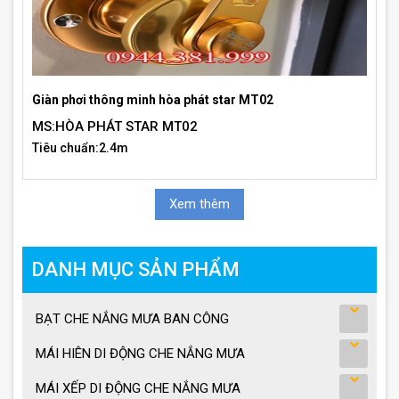
Giàn phơi thông minh hòa phát star MT02
MS:HÒA PHÁT STAR MT02
Tiêu chuẩn:2.4m
Xem thêm
DANH MỤC SẢN PHẨM
BẠT CHE NẮNG MƯA BAN CÔNG
MÁI HIÊN DI ĐỘNG CHE NẮNG MƯA
MÁI XẾP DI ĐỘNG CHE NẮNG MƯA