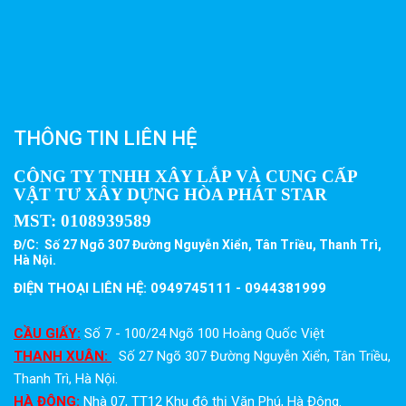
THÔNG TIN LIÊN HỆ
CÔNG TY TNHH XÂY LẮP VÀ CUNG CẤP
VẬT TƯ XÂY DỰNG HÒA PHÁT STAR
MST:
0108939589
Đ/C: Số 27 Ngõ 307 Đường Nguyễn Xiển, Tân Triều, Thanh Trì,
Hà Nội.
ĐIỆN THOẠI LIÊN HỆ: 0949745111 - 0944381999
CẦU GIẤY:
Số 7 - 100/24 Ngõ 100 Hoàng Quốc Việt
THANH XUÂN:
Số 27 Ngõ 307 Đường Nguyễn Xiển, Tân Triều,
Thanh Trì, Hà Nội.
HÀ ĐÔNG:
Nhà 07, TT12 Khu đô thị Văn Phú, Hà Đông.