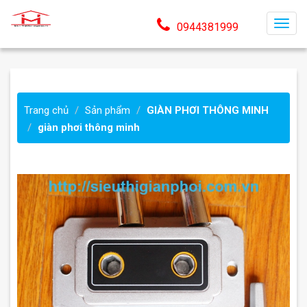
T
0944381999
o
g
g
l
Trang chủ
Sản phẩm
GIÀN PHƠI THÔNG MINH
e
giàn phơi thông minh
n
a
v
i
g
a
t
i
o
n