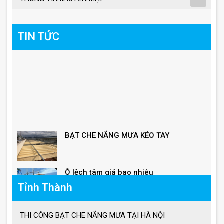
TIN TỨC
BẠT CHE NẮNG MƯA KÉO TAY
Ô lệch tâm giá bao nhiêu
Tỉnh Thành
Giá ô dù lệch tâm vuông, lục giác, tròn
THI CÔNG BẠT CHE NẮNG MƯA TẠI HÀ NỘI