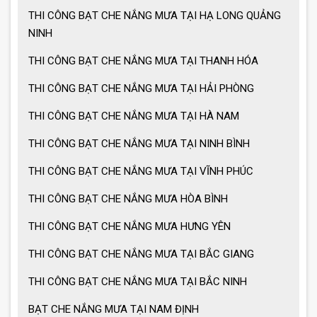
THI CÔNG BẠT CHE NẮNG MƯA TẠI HẠ LONG QUẢNG
Giá ô lệch tâm vuông
NINH
THI CÔNG BẠT CHE NẮNG MƯA TẠI THANH HÓA
Lưu ý khi sử dụng ô dù che nắng mưa
THI CÔNG BẠT CHE NẮNG MƯA TẠI HẢI PHÒNG
THI CÔNG BẠT CHE NẮNG MƯA TẠI HÀ NAM
Ưu điểm ô dù che nắng mưa
THI CÔNG BẠT CHE NẮNG MƯA TẠI NINH BÌNH
THI CÔNG BẠT CHE NẮNG MƯA TẠI VĨNH PHÚC
Cách chọn ô dù che nắng mưa
THI CÔNG BẠT CHE NẮNG MƯA HÒA BÌNH
THI CÔNG BẠT CHE NẮNG MƯA HƯNG YÊN
THI CÔNG BẠT CHE NẮNG MƯA TẠI BẮC GIANG
Ô dù che nắng mưa giá tốt
THI CÔNG BẠT CHE NẮNG MƯA TẠI BẮC NINH
Ô dù che nắng mưa loại lớn
BẠT CHE NẮNG MƯA TẠI NAM ĐỊNH