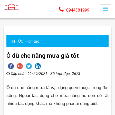
T
0944381999
o
g
g
l
TIN TỨC
>>
tin tức
e
n
Ô dù che nắng mưa giá tốt
a
v
i
Cập nhật: 11/29/2021 - Số lượt đọc: 2673
g
a
t
Ô dù che nắng mưa là vật dụng quen thuộc trong đời 
i
sống. Ngoài tác dụng che mưa nắng nó còn có rất 
o
nhiều tác dụng khác mà không phải ai cũng biết.
n