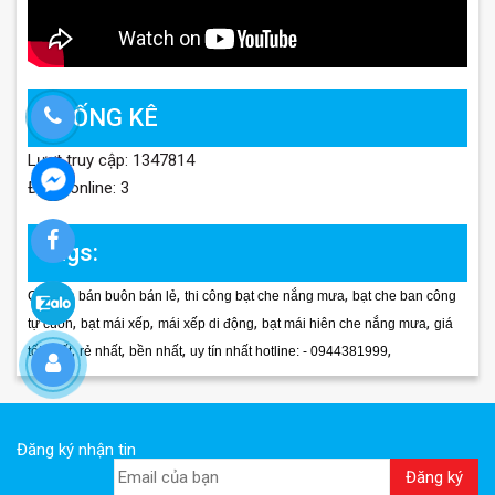
THỐNG KÊ
Lượt truy cập: 1347814
Đang online: 3
Tags:
,
,
Chuyên bán buôn bán lẻ
thi công bạt che nắng mưa
bạt che ban công
,
,
,
,
tự cuốn
bạt mái xếp
mái xếp di động
bạt mái hiên che nắng mưa
giá
,
,
,
,
tốt nhất
rẻ nhất
bền nhất
uy tín nhất hotline: - 0944381999
Đăng ký nhận tin