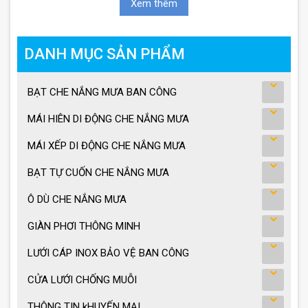
Xem thêm
DANH MỤC SẢN PHẨM
BẠT CHE NẮNG MƯA BAN CÔNG
MÁI HIÊN DI ĐỘNG CHE NẮNG MƯA
MÁI XẾP DI ĐỘNG CHE NẮNG MƯA
BẠT TỰ CUỐN CHE NẮNG MƯA
Ô DÙ CHE NẮNG MƯA
GIÀN PHƠI THÔNG MINH
LƯỚI CÁP INOX BẢO VỆ BAN CÔNG
CỬA LƯỚI CHỐNG MUỖI
THÔNG TIN kHUYẾN MẠI