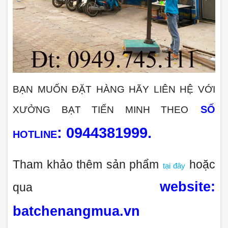
BẠN MUỐN ĐẶT HÀNG HÃY LIÊN HỆ VỚI 
SỐ 
XƯỞNG BẠT TIẾN MINH THEO
: 0944381999.
HOTLINE
Tham khảo thêm sản phẩm 
 hoặc 
tại đây
 website: 
qua
batchenangmua.vn