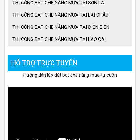
THI CÔNG BẠT CHE NẮNG MƯA TẠI SƠN LA
THI CÔNG BẠT CHE NẮNG MƯA TẠI LAI CHÂU
THI CÔNG BẠT CHE NẮNG MƯA TẠI ĐIỆN BIÊN
THI CÔNG BẠT CHE NẮNG MƯA TẠI LÀO CAI
HỖ TRỢ TRỰC TUYẾN
Hướng dẫn lắp đặt bạt che nắng mưa tự cuốn