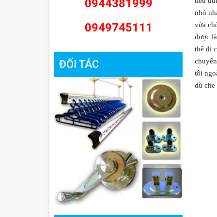
0944381999
tiêu dù
nhỏ nhấ
0949745111
vừa chố
được là
thể đi 
chuyển 
ĐỐI TÁC
tôi ngo
dù che