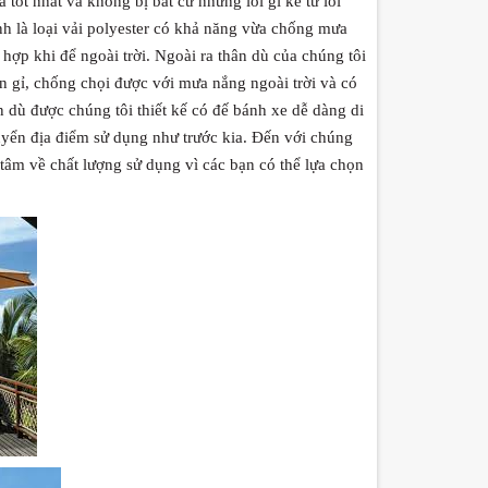
 tốt nhất và không bị bất cứ những lỗi gì kể từ lỗi
h là loại vải polyester có khả năng vừa chống mưa
hợp khi để ngoài trời. Ngoài ra thân dù của chúng tôi
n gỉ, chống chọi được với mưa nắng ngoài trời và có
n dù được chúng tôi thiết kế có đế bánh xe dễ dàng di
huyển địa điểm sử dụng như trước kia. Đến với chúng
 tâm về chất lượng sử dụng vì các bạn có thể lựa chọn