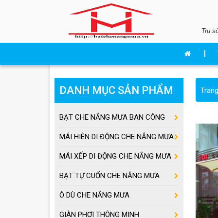
Trụ s
DANH MỤC SẢN PHẨM
Tran
BẠT CHE NẮNG MƯA BAN CÔNG
MÁI HIÊN DI ĐỘNG CHE NẮNG MƯA
MÁI XẾP DI ĐỘNG CHE NẮNG MƯA
BẠT TỰ CUỐN CHE NẮNG MƯA
Ô DÙ CHE NẮNG MƯA
GIÀN PHƠI THÔNG MINH