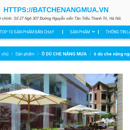
HTTPS://BATCHENANGMUA.VN
ở chính: Số 27 Ngõ 307 Đường Nguyễn xiển Tân Triều Thanh Trì, Hà Nội.
TOP 10 SẢN PHẨM BÁN CHẠY
SẢN PHẨM
THÔNG TIN L
g chủ
Sản phẩm
Ô DÙ CHE NẮNG MƯA
ô dù che nắng ngo