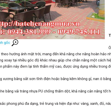
T
nh gốc
Ô
 theo hướng ánh mặt trời, mang đến khả năng che nắng hoàn hảo nhấ
ng xoay tại nhiều góc độ khác nhau giúp che chắn nắng một cách hiệ
sản phẩm này đem lại tính thẩm mỹ cao, được ứng dụng nhiều trong đờ
g xương bằng sắt sơn tĩnh điện hoặc bằng kẽm không gỉ, nan ô bằng
che bằng vải tráng nhựa PU chống thấm dột, khả năng cản nắng tốt hoặ
ắc phong phú đa dạng, trẻ trung và hiện đại như: vàng, xanh, đỏ, nâu,