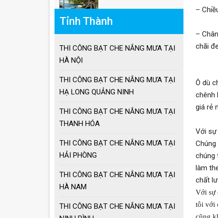
Giá ô dù lệch tâm
– Chiề
vuông, lục giác, tròn
Tỉnh Thành
– Chân
chãi đ
Giá ô lệch tâm vuông
THI CÔNG BẠT CHE NẮNG MƯA TẠI
HÀ NỘI
THI CÔNG BẠT CHE NẮNG MƯA TẠI
Ô dù c
Lưu ý khi sử dụng ô
HẠ LONG QUẢNG NINH
chênh 
dù che nắng mưa
giá rẻ
THI CÔNG BẠT CHE NẮNG MƯA TẠI
THANH HÓA
Với sự
Ưu điểm ô dù che
nắng mưa
THI CÔNG BẠT CHE NẮNG MƯA TẠI
Chúng t
HẢI PHÒNG
chúng 
Cách chọn ô dù che
làm the
nắng mưa
THI CÔNG BẠT CHE NẮNG MƯA TẠI
chất l
HÀ NAM
Với sự 
tôi với
THI CÔNG BẠT CHE NẮNG MƯA TẠI
Ô dù che nắng mưa
cũng k