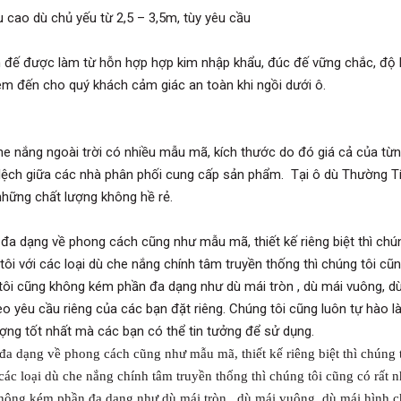
u cao dù chủ yếu từ 2,5 – 3,5m, tùy yêu cầu
 đế được làm từ hỗn hợp hợp kim nhập khẩu, đúc đế vững chắc, độ
em đến cho quý khách cảm giác an toàn khi ngồi dưới ô.
he nắng ngoài trời có nhiều mẫu mã, kích thước do đó giá cả của từn
lệch giữa các nhà phân phối cung cấp sản phẩm. Tại ô dù Thường Tí
 những chất lượng không hề rẻ.
 đa dạng về phong cách cũng như mẫu mã, thiết kế riêng biệt thì chú
ôi với các loại dù che nắng chính tâm truyền thống thì chúng tôi cũn
tôi cũng không kém phần đa dạng như dù mái tròn , dù mái vuông, dù 
o yêu cầu riêng của các bạn đặt riêng. Chúng tôi cũng luôn tự hào là
ượng tốt nhất mà các bạn có thể tin tưởng để sử dụng.
đa dạng về phong cách cũng như mẫu mã, thiết kế riêng biệt thì chúng
 các loại dù che nắng chính tâm truyền thống thì chúng tôi cũng có rất n
hông kém phần đa dạng như dù mái tròn , dù mái vuông, dù mái hình ch