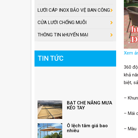
LƯỚI CÁP INOX BẢO VỆ BAN CÔNG
CỬA LƯỚI CHỐNG MUỖI
THÔNG TIN kHUYẾN MẠI
Xem ả
TIN TỨC
360 độ
khả nă
biệt, 
BẠT CHE NẮNG MƯA
KÉO TAY
– Khun
– Mái 
Ô lệch tâm giá bao
nhiêu
– Màu s