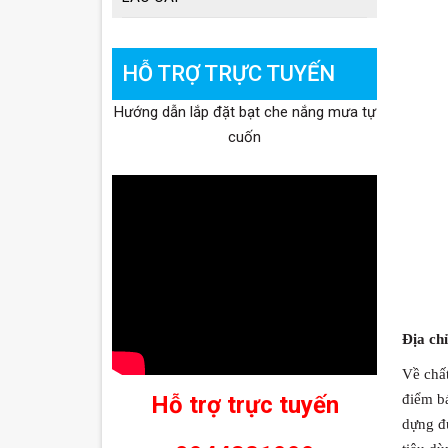
HỖ TRỢ TRỰC TUYẾN
Hướng dẫn lắp đặt bạt che nắng mưa tự
cuốn
Địa chỉ
Về chất
Hỗ trợ trực tuyến
điểm bá
dựng đư