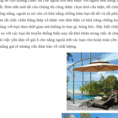
ng để cho những chiếc dù che ngoài trời đến được với người tiêu dùng là
t. Hơn nữa mái dù của chúng tôi cũng được chọn khá cẩn thận, đó chín
ng nắng, ngoài ra nó còn có khả nắng chống bám bụi rất tốt và rất phù 
m rất chắc chắn bằng thép và được sơn tĩnh điện có khả năng chống ha
cùng với bạn theo thời gian mà không lo han gỉ, hỏng hóc. Đặc biệt châ
so với các loại dù truyền thống hiện nay rất khó khăn trong việc di c
ài việc yên tâm về giá ô che nắng ngoài trời các bạn còn hoàn toàn yên
 nắng giá rẻ nhưng vẫn đảm bảo về chất lượng.