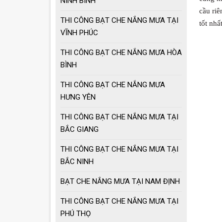
NINH BÌNH
giá tốt
cầu riê
THI CÔNG BẠT CHE NẮNG MƯA TẠI
tốt nhấ
Ô dù che nắng mưa
VĨNH PHÚC
loại lớn
THI CÔNG BẠT CHE NẮNG MƯA HÒA
BÌNH
MẪU GIÀN PHƠI
THÔNG MINH HOT
THI CÔNG BẠT CHE NẮNG MƯA
NHẤT 2021
HƯNG YÊN
THI CÔNG BẠT CHE NẮNG MƯA TẠI
BẮC GIANG
THI CÔNG BẠT CHE NẮNG MƯA TẠI
BẮC NINH
BẠT CHE NẮNG MƯA TẠI NAM ĐỊNH
THI CÔNG BẠT CHE NẮNG MƯA TẠI
PHÚ THỌ