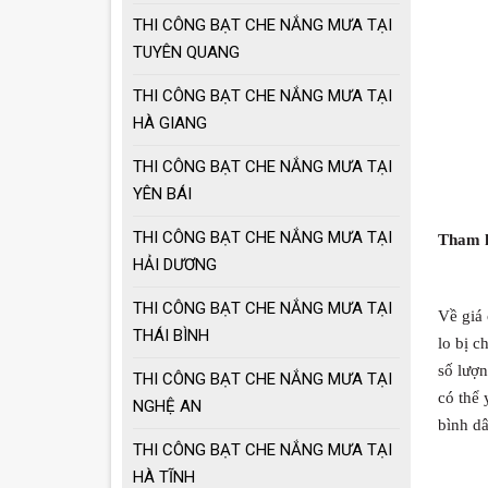
THI CÔNG BẠT CHE NẮNG MƯA TẠI
TUYÊN QUANG
THI CÔNG BẠT CHE NẮNG MƯA TẠI
HÀ GIANG
THI CÔNG BẠT CHE NẮNG MƯA TẠI
YÊN BÁI
THI CÔNG BẠT CHE NẮNG MƯA TẠI
Tham k
HẢI DƯƠNG
THI CÔNG BẠT CHE NẮNG MƯA TẠI
Về giá 
THÁI BÌNH
lo bị c
số lượ
THI CÔNG BẠT CHE NẮNG MƯA TẠI
có thể 
NGHỆ AN
bình dâ
THI CÔNG BẠT CHE NẮNG MƯA TẠI
HÀ TĨNH