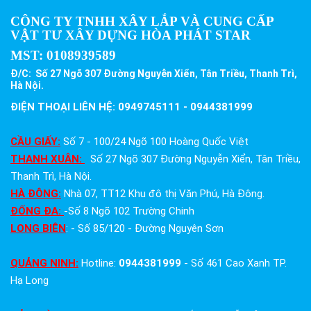
CÔNG TY TNHH XÂY LẮP VÀ CUNG CẤP
VẬT TƯ XÂY DỰNG HÒA PHÁT STAR
MST:
0108939589
Đ/C: Số 27 Ngõ 307 Đường Nguyễn Xiển, Tân Triều, Thanh Trì,
Hà Nội.
ĐIỆN THOẠI LIÊN HỆ: 0949745111 - 0944381999
CẦU GIẤY:
Số 7 - 100/24 Ngõ 100 Hoàng Quốc Việt
THANH XUÂN:
Số 27 Ngõ 307 Đường Nguyễn Xiển, Tân Triều,
Thanh Trì, Hà Nội.
HÀ ĐÔNG:
Nhà 07, TT12 Khu đô thị Văn Phú, Hà Đông.
ĐỐNG ĐA:
-Số 8 Ngõ 102 Trường Chinh
LONG BIÊN
: - Số 85/120 - Đường Nguyên Sơn
QUẢNG NINH:
Hotline:
0944381999
- Số 461 Cao Xanh TP.
Hạ Long