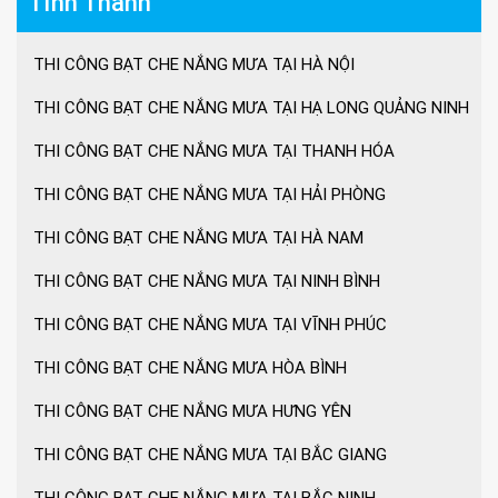
Tỉnh Thành
THI CÔNG BẠT CHE NẮNG MƯA TẠI HÀ NỘI
Giá ô lệch tâm vuông
THI CÔNG BẠT CHE NẮNG MƯA TẠI HẠ LONG QUẢNG NINH
THI CÔNG BẠT CHE NẮNG MƯA TẠI THANH HÓA
Lưu ý khi sử dụng ô dù che nắng mưa
THI CÔNG BẠT CHE NẮNG MƯA TẠI HẢI PHÒNG
THI CÔNG BẠT CHE NẮNG MƯA TẠI HÀ NAM
Ưu điểm ô dù che nắng mưa
THI CÔNG BẠT CHE NẮNG MƯA TẠI NINH BÌNH
THI CÔNG BẠT CHE NẮNG MƯA TẠI VĨNH PHÚC
Cách chọn ô dù che nắng mưa
THI CÔNG BẠT CHE NẮNG MƯA HÒA BÌNH
THI CÔNG BẠT CHE NẮNG MƯA HƯNG YÊN
Ô dù che nắng mưa giá tốt
THI CÔNG BẠT CHE NẮNG MƯA TẠI BẮC GIANG