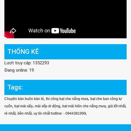
THỐNG KÊ
Lượt truy cập: 1352293
Đang online: 19
Tags:
,
,
Chuyên bán buôn bán lẻ
thi công bạt che nắng mưa
bạt che ban công tự
,
,
,
,
,
cuốn
bạt mái xếp
mái xếp di động
bạt mái hiên che nắng mưa
giá tốt nhất
,
,
,
rẻ nhất
bền nhất
uy tín nhất hotline: - 0944381999