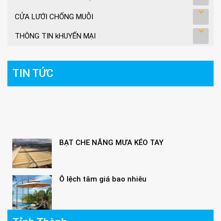
CỬA LƯỚI CHỐNG MUỖI
THÔNG TIN kHUYẾN MẠI
TIN TỨC
BẠT CHE NẮNG MƯA KÉO TAY
Ô lệch tâm giá bao nhiêu
Giá ô dù lệch tâm vuông, lục giác, tròn