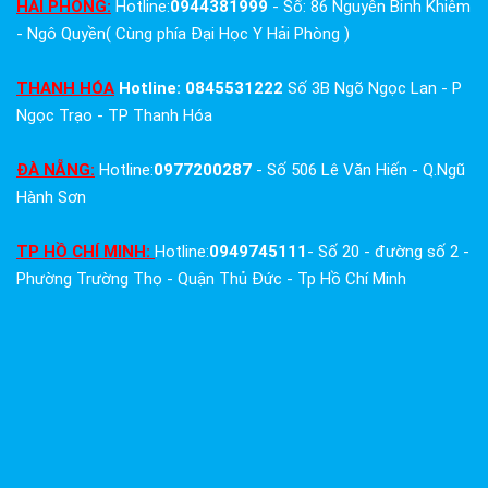
HẢI PHÒNG:
Hotline:
0944381999
- Số: 86 Nguyễn Bỉnh Khiêm
- Ngô Quyền( Cùng phía Đại Học Y Hải Phòng )
THANH HÓA
Hotline: 0845531222
Số 3B Ngõ Ngọc Lan - P
Ngọc Trạo - TP Thanh Hóa
ĐÀ NẴNG:
Hotline:
0977200287
- Số 506 Lê Văn Hiến - Q.Ngũ
Hành Sơn
TP HỒ CHÍ MINH:
Hotline:
0949745111
- Số 20 - đường số 2 -
Phường Trường Thọ - Quận Thủ Đức - Tp Hồ Chí Minh