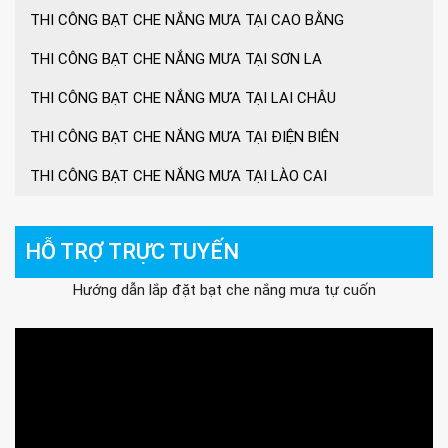
THI CÔNG BẠT CHE NẮNG MƯA TẠI CAO BẰNG
THI CÔNG BẠT CHE NẮNG MƯA TẠI SƠN LA
THI CÔNG BẠT CHE NẮNG MƯA TẠI LAI CHÂU
THI CÔNG BẠT CHE NẮNG MƯA TẠI ĐIỆN BIÊN
THI CÔNG BẠT CHE NẮNG MƯA TẠI LÀO CAI
HỖ TRỢ TRỰC TUYẾN
Hướng dẫn lắp đặt bạt che nắng mưa tự cuốn