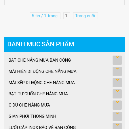
5 tin / 1 trang
1
Trang cuối
DANH MỤC SẢN PHẨM
BẠT CHE NẮNG MƯA BAN CÔNG
MÁI HIÊN DI ĐỘNG CHE NẮNG MƯA
MÁI XẾP DI ĐỘNG CHE NẮNG MƯA
BẠT TỰ CUỐN CHE NẮNG MƯA
Ô DÙ CHE NẮNG MƯA
GIÀN PHƠI THÔNG MINH
LƯỚI CÁP INOX BẢO VỆ BAN CÔNG