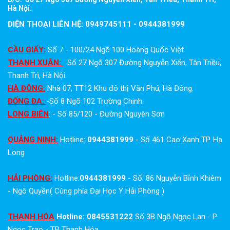
Hà Nội.
ĐIỆN THOẠI LIÊN HỆ: 0949745111 - 0944381999
CẦU GIẤY:
Số 7 - 100/24 Ngõ 100 Hoàng Quốc Việt
THANH XUÂN:
Số 27 Ngõ 307 Đường Nguyễn Xiển, Tân Triều,
Thanh Trì, Hà Nội.
HÀ ĐÔNG:
Nhà 07, TT12 Khu đô thị Văn Phú, Hà Đông.
ĐỐNG ĐA:
-Số 8 Ngõ 102 Trường Chinh
LONG BIÊN
: - Số 85/120 - Đường Nguyên Sơn
QUẢNG NINH:
Hotline:
0944381999
- Số 461 Cao Xanh TP. Hạ
Long
HẢI PHÒNG:
Hotline:
0944381999
- Số: 86 Nguyễn Bỉnh Khiêm
- Ngô Quyền( Cùng phía Đại Học Y Hải Phòng )
THANH HÓA
Hotline: 0845531222
Số 3B Ngõ Ngọc Lan - P
Ngọc Trạo - TP Thanh Hóa