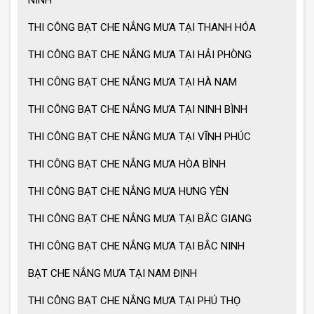
NINH
THI CÔNG BẠT CHE NẮNG MƯA TẠI THANH HÓA
Ưu điểm ô dù che nắng mưa
THI CÔNG BẠT CHE NẮNG MƯA TẠI HẢI PHÒNG
THI CÔNG BẠT CHE NẮNG MƯA TẠI HÀ NAM
Cách chọn ô dù che nắng mưa
THI CÔNG BẠT CHE NẮNG MƯA TẠI NINH BÌNH
THI CÔNG BẠT CHE NẮNG MƯA TẠI VĨNH PHÚC
Ô dù che nắng mưa giá tốt
THI CÔNG BẠT CHE NẮNG MƯA HÒA BÌNH
THI CÔNG BẠT CHE NẮNG MƯA HƯNG YÊN
Ô dù che nắng mưa loại lớn
THI CÔNG BẠT CHE NẮNG MƯA TẠI BẮC GIANG
THI CÔNG BẠT CHE NẮNG MƯA TẠI BẮC NINH
MẪU GIÀN PHƠI THÔNG MINH HOT
BẠT CHE NẮNG MƯA TẠI NAM ĐỊNH
NHẤT 2021
THI CÔNG BẠT CHE NẮNG MƯA TẠI PHÚ THỌ