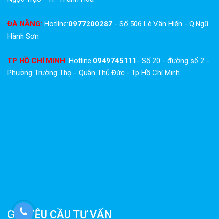
ĐÀ NẴNG:
Hotline:
0977200287
- Số 506 Lê Văn Hiến - Q.Ngũ
Hành Sơn
TP HỒ CHÍ MINH:
Hotline:
0949745111
- Số 20 - đường số 2 -
Phường Trường Thọ - Quận Thủ Đức - Tp Hồ Chí Minh
GỬI YÊU CẦU TƯ VẤN