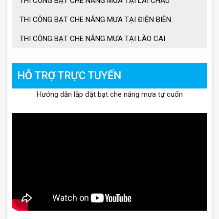
THI CÔNG BẠT CHE NẮNG MƯA TẠI LAI CHÂU
THI CÔNG BẠT CHE NẮNG MƯA TẠI ĐIỆN BIÊN
THI CÔNG BẠT CHE NẮNG MƯA TẠI LÀO CAI
HỖ TRỢ TRỰC TUYẾN
Hướng dẫn lắp đặt bạt che nắng mưa tự cuốn