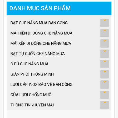
DANH MỤC SẢN PHẨM
BẠT CHE NẮNG MƯA BAN CÔNG
MÁI HIÊN DI ĐỘNG CHE NẮNG MƯA
MÁI XẾP DI ĐỘNG CHE NẮNG MƯA
BẠT TỰ CUỐN CHE NẮNG MƯA
Ô DÙ CHE NẮNG MƯA
GIÀN PHƠI THÔNG MINH
LƯỚI CÁP INOX BẢO VỆ BAN CÔNG
CỬA LƯỚI CHỐNG MUỖI
THÔNG TIN kHUYẾN MẠI