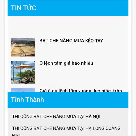
TIN TỨC
BẠT CHE NẮNG MƯA KÉO TAY
Ô lệch tâm giá bao nhiêu
Giá ô dù lệch tâm vuông, lục giác, tròn
Tỉnh Thành
Giá ô lệch tâm vuông
THI CÔNG BẠT CHE NẮNG MƯA TẠI HÀ NỘI
THI CÔNG BẠT CHE NẮNG MƯA TẠI HẠ LONG QUẢNG
Lưu ý khi sử dụng ô dù che nắng mưa