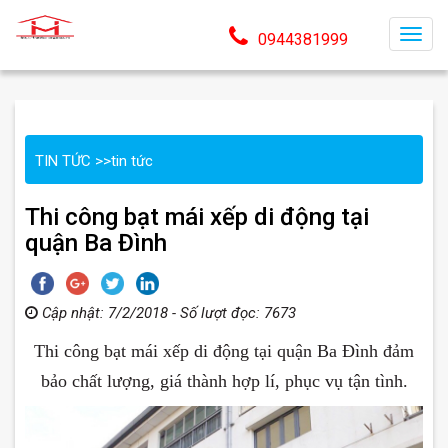
T
0944381999
o
g
g
l
TIN TỨC
>>
tin tức
e
n
Thi công bạt mái xếp di động tại
a
quận Ba Đình
v
i
g
Cập nhật: 7/2/2018 - Số lượt đọc: 7673
a
t
Thi công bạt mái xếp di động tại quận Ba Đình đảm
i
bảo chất lượng, giá thành hợp lí, phục vụ tận tình.
o
n