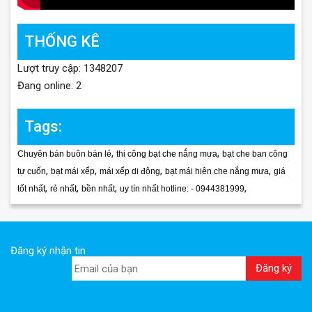
THỐNG KÊ
Lượt truy cập: 1348207
Đang online: 2
Tags:
,
,
Chuyên bán buôn bán lẻ
thi công bạt che nắng mưa
bạt che ban công
,
,
,
,
tự cuốn
bạt mái xếp
mái xếp di động
bạt mái hiên che nắng mưa
giá
,
,
,
,
tốt nhất
rẻ nhất
bền nhất
uy tín nhất hotline: - 0944381999
Đăng ký nhận tin