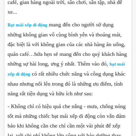
café, gian hàng ngoài trời, sân chơi, sân tập, nhà để
xe...
mang đến cho người sử dụng
Bạt mái xếp di động
những không gian vô cùng bình yên và thoáng mát,
đặc biệt là với không gian của các nhà hàng ăn uống,
quán café…hứa hẹn sẽ mang đến cho quý khách hàng
những sự hài long, ưng ý nhất. Thêm vào đó,
bạt mái
có rất nhiều chức năng và công dụng khác
xếp di động
nhau nhưng nổi lên trong đó là những ưu điểm, tính
năng rất tiện dụng và hữu ích như sau:
- Không chỉ có hiệu quả che nắng - mưa, chống nóng
tốt mà những chiếc bạt mái xếp di động còn vẫn đảm
bảo khi không cần che chỉ cần một vài phút để xếp
lại, với chi phí không lớn cộng với bảo dưỡng thay