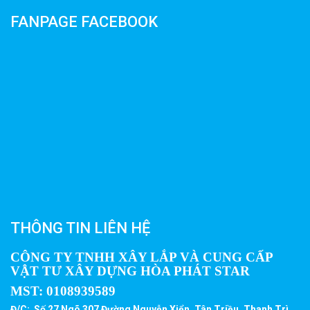
FANPAGE FACEBOOK
THÔNG TIN LIÊN HỆ
CÔNG TY TNHH XÂY LẮP VÀ CUNG CẤP
VẬT TƯ XÂY DỰNG HÒA PHÁT STAR
MST:
0108939589
Đ/C: Số 27 Ngõ 307 Đường Nguyễn Xiển, Tân Triều, Thanh Trì,