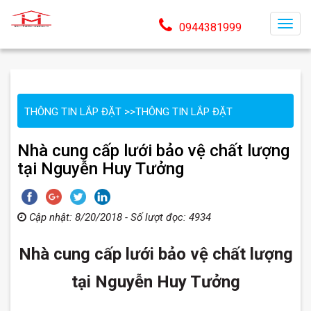
T
0944381999
o
g
g
l
THÔNG TIN LẮP ĐẶT
>>
THÔNG TIN LẮP ĐẶT
e
n
Nhà cung cấp lưới bảo vệ chất lượng
a
tại Nguyễn Huy Tưởng
v
i
g
Cập nhật: 8/20/2018 - Số lượt đọc: 4934
a
t
Nhà cung cấp lưới bảo vệ chất lượng
i
o
tại Nguyễn Huy Tưởng
n