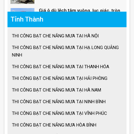
Tỉnh Thành
Giá ô lệch tâm vuông
THI CÔNG BẠT CHE NẮNG MƯA TẠI HÀ NỘI
Lưu ý khi sử dụng ô dù che nắng mưa
THI CÔNG BẠT CHE NẮNG MƯA TẠI HẠ LONG QUẢNG
NINH
THI CÔNG BẠT CHE NẮNG MƯA TẠI THANH HÓA
Ưu điểm ô dù che nắng mưa
THI CÔNG BẠT CHE NẮNG MƯA TẠI HẢI PHÒNG
THI CÔNG BẠT CHE NẮNG MƯA TẠI HÀ NAM
Cách chọn ô dù che nắng mưa
THI CÔNG BẠT CHE NẮNG MƯA TẠI NINH BÌNH
THI CÔNG BẠT CHE NẮNG MƯA TẠI VĨNH PHÚC
Ô dù che nắng mưa giá tốt
THI CÔNG BẠT CHE NẮNG MƯA HÒA BÌNH