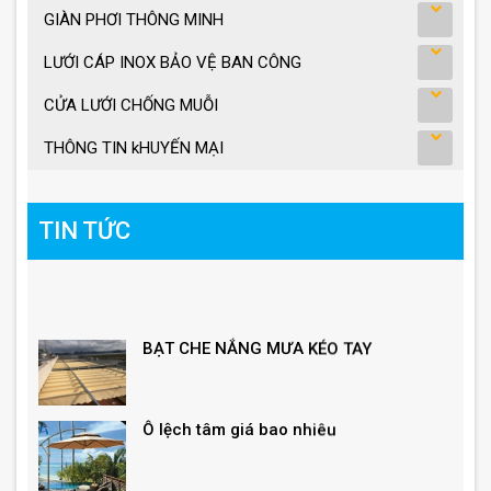
GIÀN PHƠI THÔNG MINH
LƯỚI CÁP INOX BẢO VỆ BAN CÔNG
CỬA LƯỚI CHỐNG MUỖI
THÔNG TIN kHUYẾN MẠI
TIN TỨC
BẠT CHE NẮNG MƯA KÉO TAY
Ô lệch tâm giá bao nhiêu
Giá ô dù lệch tâm vuông, lục giác, tròn