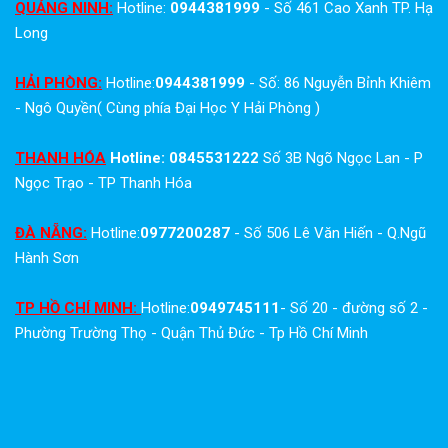
QUẢNG NINH:
Hotline:
0944381999
- Số 461 Cao Xanh TP. Hạ
Long
HẢI PHÒNG:
Hotline:
0944381999
- Số: 86 Nguyễn Bỉnh Khiêm
- Ngô Quyền( Cùng phía Đại Học Y Hải Phòng )
THANH HÓA
Hotline: 0845531222
Số 3B Ngõ Ngọc Lan - P
Ngọc Trạo - TP Thanh Hóa
ĐÀ NẴNG:
Hotline:
0977200287
- Số 506 Lê Văn Hiến - Q.Ngũ
Hành Sơn
TP HỒ CHÍ MINH:
Hotline:
0949745111
- Số 20 - đường số 2 -
Phường Trường Thọ - Quận Thủ Đức - Tp Hồ Chí Minh