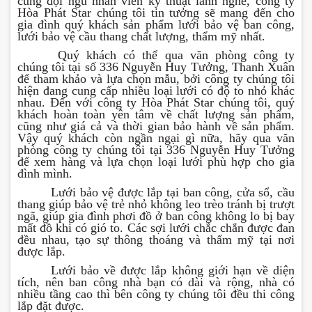
cùng đội ngũ nhân viên kỹ thuật lành nghề, công ty
Hòa Phát Star chúng tôi tin tưởng sẽ mang đến cho
gia đình quý khách sản phẩm lưới bảo vệ ban công,
lưới bảo vệ cầu thang chất lượng, thẩm mỹ nhất.
Quý khách có thể qua văn phòng công ty
chúng tôi tại số 336 Nguyễn Huy Tưởng, Thanh Xuân
để tham khảo và lựa chọn mẫu, bởi công ty chúng tôi
hiện đang cung cấp nhiều loại lưới có độ to nhỏ khác
nhau. Đến với công ty Hòa Phát Star chúng tôi, quý
khách hoàn toàn yên tâm về chất lượng sản phẩm,
cũng như giá cả và thời gian bảo hành về sản phẩm.
Vậy quý khách còn ngần ngại gì nữa, hãy qua văn
phòng công ty chúng tôi tại 336 Nguyễn Huy Tưởng
để xem hàng và lựa chọn loại lưới phù hợp cho gia
đình mình.
Lưới bảo vệ được lắp tại ban công, cửa sổ, cầu
thang giúp bảo vệ trẻ nhỏ không leo trèo tránh bị trượt
ngã, giúp gia đình phơi đồ ở ban công không lo bị bay
mất đồ khi có gió to. Các sợi lưới chắc chắn được đan
đều nhau, tạo sự thông thoáng và thẩm mỹ tại nơi
được lắp.
Lưới bảo về được lắp không giới hạn về diện
tích, nên ban công nhà bạn có dài và rộng, nhà có
nhiều tầng cao thì bên công ty chúng tôi đều thi công
lắp đặt được.