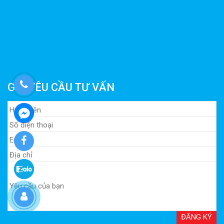
GỬI YÊU CẦU TƯ VẤN