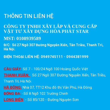
THÔNG TIN LIÊN HỆ
CÔNG TY TNHH XÂY LẮP VÀ CUNG CẤP
VẬT TƯ XÂY DỰNG HÒA PHÁT STAR
MST:
0108939589
Đ/C: Số 27 Ngõ 307 Đường Nguyễn Xiển, Tân Triều, Thanh Trì,
Hà Nội.
ĐIỆN THOẠI LIÊN HỆ: 0949745111 - 0944381999
CẦU GIẤY:
Số 7 - 100/24 Ngõ 100 Hoàng Quốc Việt
THANH XUÂN:
Số 27 Ngõ 307 Đường Nguyễn Xiển, Tân Triều,
Thanh Trì, Hà Nội.
HÀ ĐÔNG:
Nhà 07, TT12 Khu đô thị Văn Phú, Hà Đông.
ĐỐNG ĐA:
-Số 8 Ngõ 102 Trường Chinh
LONG BIÊN
: - Số 85/120 - Đường Nguyên Sơn