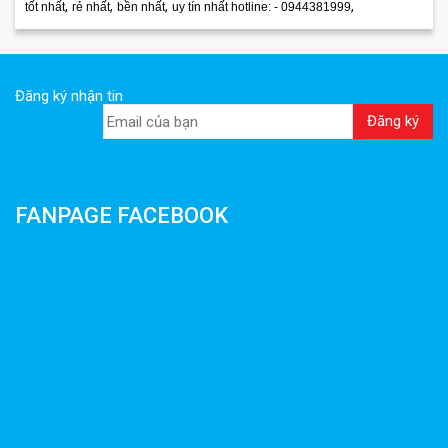
,
,
,
,
tốt nhất
rẻ nhất
bền nhất
uy tín nhất hotline: - 0944381999
Đăng ký nhận tin
FANPAGE FACEBOOK