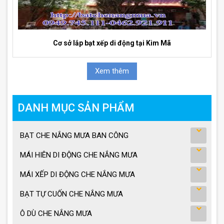
Cơ sở lắp bạt xếp di động tại Kim Mã
Xem thêm
DANH MỤC SẢN PHẨM
BẠT CHE NẮNG MƯA BAN CÔNG
MÁI HIÊN DI ĐỘNG CHE NẮNG MƯA
MÁI XẾP DI ĐỘNG CHE NẮNG MƯA
BẠT TỰ CUỐN CHE NẮNG MƯA
Ô DÙ CHE NẮNG MƯA