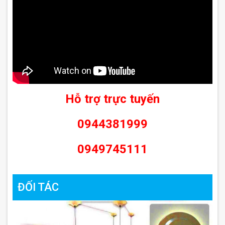
Hỗ trợ trực tuyến
0944381999
0949745111
ĐỐI TÁC