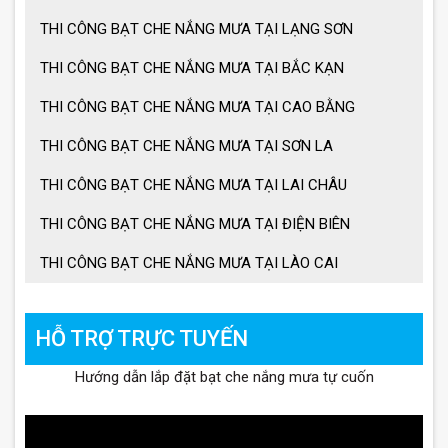
THI CÔNG BẠT CHE NẮNG MƯA TẠI LẠNG SƠN
THI CÔNG BẠT CHE NẮNG MƯA TẠI BẮC KẠN
THI CÔNG BẠT CHE NẮNG MƯA TẠI CAO BẰNG
THI CÔNG BẠT CHE NẮNG MƯA TẠI SƠN LA
THI CÔNG BẠT CHE NẮNG MƯA TẠI LAI CHÂU
THI CÔNG BẠT CHE NẮNG MƯA TẠI ĐIỆN BIÊN
THI CÔNG BẠT CHE NẮNG MƯA TẠI LÀO CAI
HỖ TRỢ TRỰC TUYẾN
Hướng dẫn lắp đặt bạt che nắng mưa tự cuốn