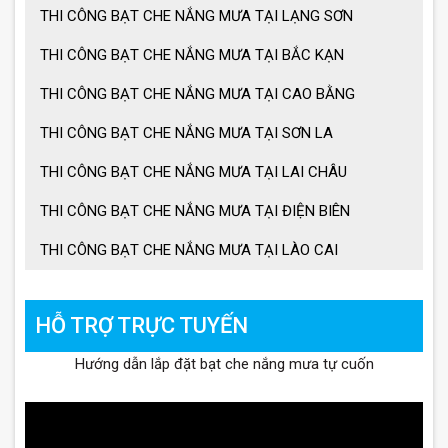
THI CÔNG BẠT CHE NẮNG MƯA TẠI LẠNG SƠN
THI CÔNG BẠT CHE NẮNG MƯA TẠI BẮC KẠN
THI CÔNG BẠT CHE NẮNG MƯA TẠI CAO BẰNG
THI CÔNG BẠT CHE NẮNG MƯA TẠI SƠN LA
THI CÔNG BẠT CHE NẮNG MƯA TẠI LAI CHÂU
THI CÔNG BẠT CHE NẮNG MƯA TẠI ĐIỆN BIÊN
THI CÔNG BẠT CHE NẮNG MƯA TẠI LÀO CAI
HỖ TRỢ TRỰC TUYẾN
Hướng dẫn lắp đặt bạt che nắng mưa tự cuốn