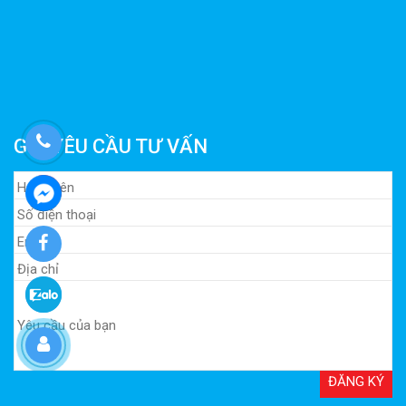
GỬI YÊU CẦU TƯ VẤN