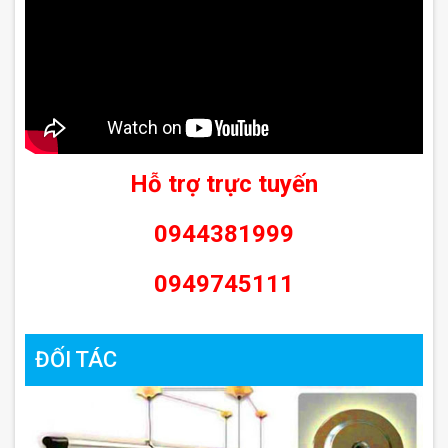
Hỗ trợ trực tuyến
0944381999
0949745111
ĐỐI TÁC