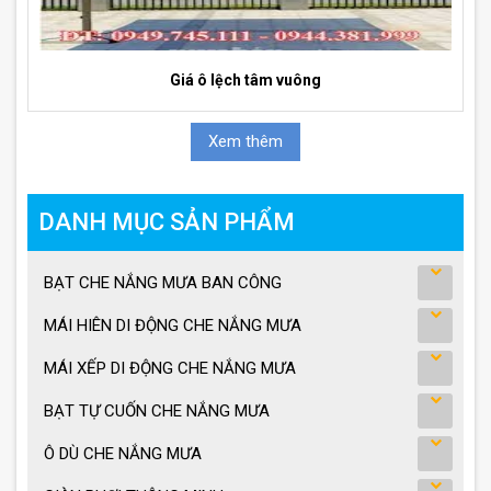
Giá ô lệch tâm vuông
Xem thêm
DANH MỤC SẢN PHẨM
BẠT CHE NẮNG MƯA BAN CÔNG
MÁI HIÊN DI ĐỘNG CHE NẮNG MƯA
MÁI XẾP DI ĐỘNG CHE NẮNG MƯA
BẠT TỰ CUỐN CHE NẮNG MƯA
Ô DÙ CHE NẮNG MƯA