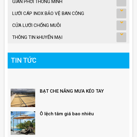
GIÀN PHƠI THÔNG MINH
LƯỚI CÁP INOX BẢO VỆ BAN CÔNG
CỬA LƯỚI CHỐNG MUỖI
THÔNG TIN kHUYẾN MẠI
TIN TỨC
BẠT CHE NẮNG MƯA KÉO TAY
Ô lệch tâm giá bao nhiêu
Giá ô dù lệch tâm vuông, lục giác, tròn