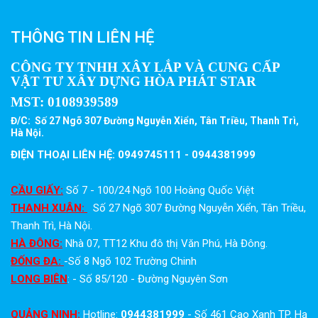
THÔNG TIN LIÊN HỆ
CÔNG TY TNHH XÂY LẮP VÀ CUNG CẤP
VẬT TƯ XÂY DỰNG HÒA PHÁT STAR
MST:
0108939589
Đ/C: Số 27 Ngõ 307 Đường Nguyễn Xiển, Tân Triều, Thanh Trì,
Hà Nội.
ĐIỆN THOẠI LIÊN HỆ: 0949745111 - 0944381999
CẦU GIẤY:
Số 7 - 100/24 Ngõ 100 Hoàng Quốc Việt
THANH XUÂN:
Số 27 Ngõ 307 Đường Nguyễn Xiển, Tân Triều,
Thanh Trì, Hà Nội.
HÀ ĐÔNG:
Nhà 07, TT12 Khu đô thị Văn Phú, Hà Đông.
ĐỐNG ĐA:
-Số 8 Ngõ 102 Trường Chinh
LONG BIÊN
: - Số 85/120 - Đường Nguyên Sơn
QUẢNG NINH:
Hotline:
0944381999
- Số 461 Cao Xanh TP. Hạ