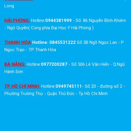
Long
HẢI PHÒNG:
Hotline:
0944381999
- Số: 86 Nguyễn Bỉnh Khiêm
- Ngô Quyền( Cùng phía Đại Học Y Hải Phòng )
THANH HÓA
Hotline: 0845531222
Số 3B Ngõ Ngọc Lan - P
Ngọc Trạo - TP Thanh Hóa
ĐÀ NẴNG:
Hotline:
0977200287
- Số 506 Lê Văn Hiến - Q.Ngũ
Hành Sơn
TP HỒ CHÍ MINH:
Hotline:
0949745111
- Số 20 - đường số 2 -
Phường Trường Thọ - Quận Thủ Đức - Tp Hồ Chí Minh