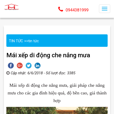
T
0944381999
o
g
g
l
TIN TỨC
>>
tin tức
e
n
Mái xếp di động che nắng mưa
a
v
i
Cập nhật: 6/6/2018 - Số lượt đọc: 3385
g
a
Mái xếp di động che nắng mưa, giải pháp che nắng
t
i
mưa cho các gia đình hiệu quả, độ bền cao, giá thành
o
hợp
n