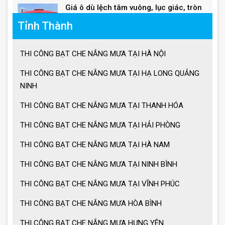
Tỉnh Thành
Giá ô lệch tâm vuông
THI CÔNG BẠT CHE NẮNG MƯA TẠI HÀ NỘI
Lưu ý khi sử dụng ô dù che nắng mưa
THI CÔNG BẠT CHE NẮNG MƯA TẠI HẠ LONG QUẢNG
NINH
THI CÔNG BẠT CHE NẮNG MƯA TẠI THANH HÓA
Ưu điểm ô dù che nắng mưa
THI CÔNG BẠT CHE NẮNG MƯA TẠI HẢI PHÒNG
THI CÔNG BẠT CHE NẮNG MƯA TẠI HÀ NAM
Cách chọn ô dù che nắng mưa
THI CÔNG BẠT CHE NẮNG MƯA TẠI NINH BÌNH
THI CÔNG BẠT CHE NẮNG MƯA TẠI VĨNH PHÚC
Ô dù che nắng mưa giá tốt
THI CÔNG BẠT CHE NẮNG MƯA HÒA BÌNH
THI CÔNG BẠT CHE NẮNG MƯA HƯNG YÊN