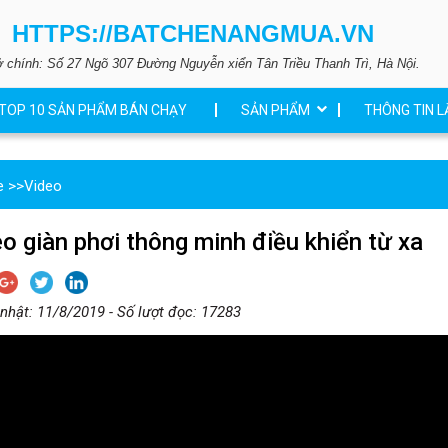
HTTPS://BATCHENANGMUA.VN
ở chính: Số 27 Ngõ 307 Đường Nguyễn xiển Tân Triều Thanh Trì, Hà Nội.
TOP 10 SẢN PHẨM BÁN CHẠY
SẢN PHẨM
THÔNG TIN L
e
>>
Video
o giàn phơi thông minh điều khiển từ xa
nhật: 11/8/2019 - Số lượt đọc: 17283