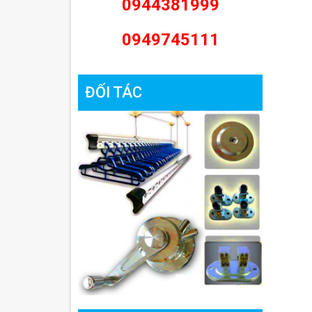
0944381999
0949745111
ĐỐI TÁC