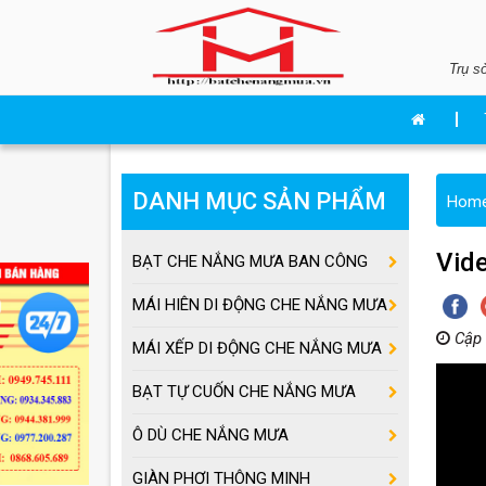
Trụ s
DANH MỤC SẢN PHẨM
Hom
Vide
BẠT CHE NẮNG MƯA BAN CÔNG
MÁI HIÊN DI ĐỘNG CHE NẮNG MƯA
Cập 
MÁI XẾP DI ĐỘNG CHE NẮNG MƯA
BẠT TỰ CUỐN CHE NẮNG MƯA
Ô DÙ CHE NẮNG MƯA
GIÀN PHƠI THÔNG MINH