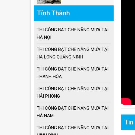
Giá ô dù lệch tâm
vuông, lục giác, tròn
Tỉnh Thành
Giá ô lệch tâm vuông
THI CÔNG BẠT CHE NẮNG MƯA TẠI
HÀ NỘI
THI CÔNG BẠT CHE NẮNG MƯA TẠI
Lưu ý khi sử dụng ô
HẠ LONG QUẢNG NINH
dù che nắng mưa
THI CÔNG BẠT CHE NẮNG MƯA TẠI
THANH HÓA
Ưu điểm ô dù che
nắng mưa
THI CÔNG BẠT CHE NẮNG MƯA TẠI
HẢI PHÒNG
Cách chọn ô dù che
nắng mưa
THI CÔNG BẠT CHE NẮNG MƯA TẠI
HÀ NAM
Tin
THI CÔNG BẠT CHE NẮNG MƯA TẠI
Ô dù che nắng mưa