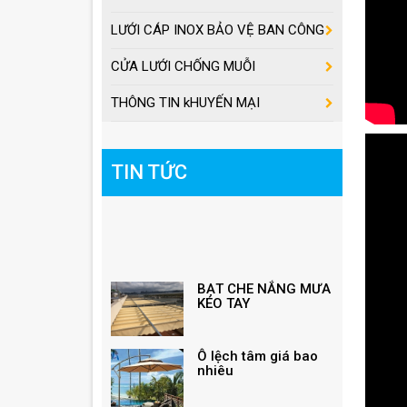
LƯỚI CÁP INOX BẢO VỆ BAN CÔNG
CỬA LƯỚI CHỐNG MUỖI
THÔNG TIN kHUYẾN MẠI
TIN TỨC
BẠT CHE NẮNG MƯA
KÉO TAY
Ô lệch tâm giá bao
nhiêu