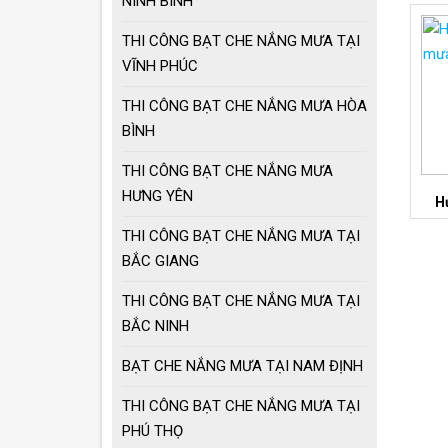
NINH BÌNH
giá tốt
THI CÔNG BẠT CHE NẮNG MƯA TẠI
Ô dù che nắng mưa
VĨNH PHÚC
loại lớn
THI CÔNG BẠT CHE NẮNG MƯA HÒA
BÌNH
MẪU GIÀN PHƠI
THÔNG MINH HOT
THI CÔNG BẠT CHE NẮNG MƯA
NHẤT 2021
HƯNG YÊN
H
THI CÔNG BẠT CHE NẮNG MƯA TẠI
BẮC GIANG
THI CÔNG BẠT CHE NẮNG MƯA TẠI
BẮC NINH
BẠT CHE NẮNG MƯA TẠI NAM ĐỊNH
THI CÔNG BẠT CHE NẮNG MƯA TẠI
PHÚ THỌ