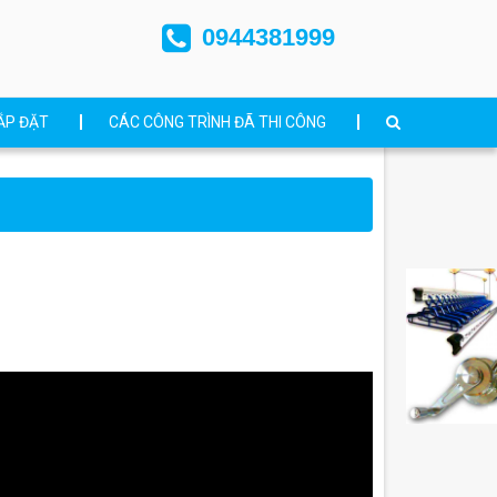
0944381999
ẮP ĐẶT
CÁC CÔNG TRÌNH ĐÃ THI CÔNG