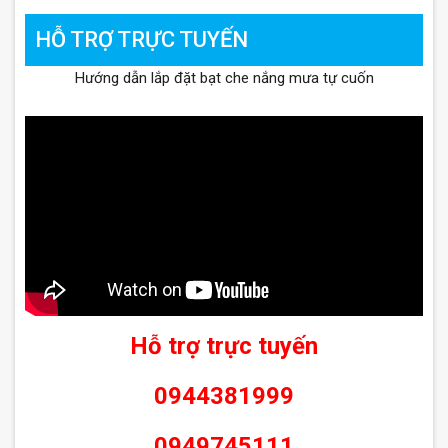
HỖ TRỢ TRỰC TUYẾN
Hướng dẫn lắp đặt bạt che nắng mưa tự cuốn
Hỗ trợ trực tuyến
0944381999
0949745111