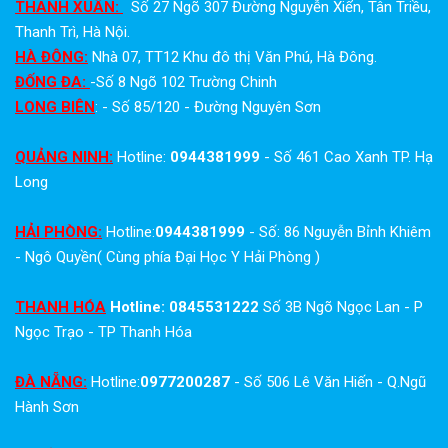
THANH XUÂN:
Số 27 Ngõ 307 Đường Nguyễn Xiển, Tân Triều,
Thanh Trì, Hà Nội.
HÀ ĐÔNG:
Nhà 07, TT12 Khu đô thị Văn Phú, Hà Đông.
ĐỐNG ĐA:
-Số 8 Ngõ 102 Trường Chinh
LONG BIÊN
: - Số 85/120 - Đường Nguyên Sơn
QUẢNG NINH:
Hotline:
0944381999
- Số 461 Cao Xanh TP. Hạ
Long
HẢI PHÒNG:
Hotline:
0944381999
- Số: 86 Nguyễn Bỉnh Khiêm
- Ngô Quyền( Cùng phía Đại Học Y Hải Phòng )
THANH HÓA
Hotline: 0845531222
Số 3B Ngõ Ngọc Lan - P
Ngọc Trạo - TP Thanh Hóa
ĐÀ NẴNG:
Hotline:
0977200287
- Số 506 Lê Văn Hiến - Q.Ngũ
Hành Sơn