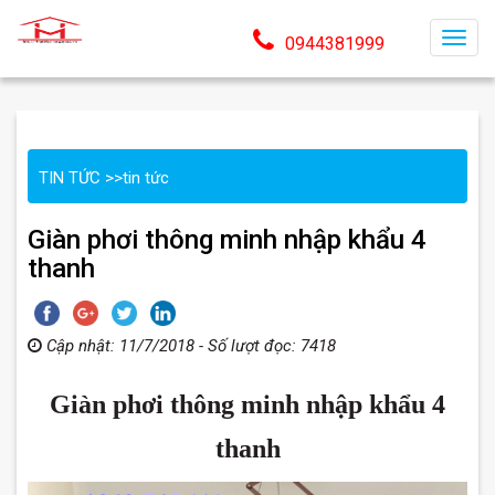
T
0944381999
o
g
g
l
TIN TỨC
>>
tin tức
e
n
Giàn phơi thông minh nhập khẩu 4
a
thanh
v
i
g
Cập nhật: 11/7/2018 - Số lượt đọc: 7418
a
t
Giàn phơi thông minh nhập khẩu 4
i
o
thanh
n