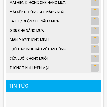
MÁI HIÊN DI ĐỘNG CHE NẮNG MƯA
MÁI XẾP DI ĐỘNG CHE NẮNG MƯA
BẠT TỰ CUỐN CHE NẮNG MƯA
Ô DÙ CHE NẮNG MƯA
GIÀN PHƠI THÔNG MINH
LƯỚI CÁP INOX BẢO VỆ BAN CÔNG
CỬA LƯỚI CHỐNG MUỖI
THÔNG TIN kHUYẾN MẠI
TIN TỨC
BẠT CHE NẮNG MƯA KÉO TAY