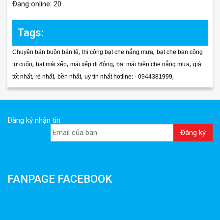
Đang online: 20
Tags:
,
,
Chuyên bán buôn bán lẻ
thi công bạt che nắng mưa
bạt che ban công
,
,
,
,
tự cuốn
bạt mái xếp
mái xếp di động
bạt mái hiên che nắng mưa
giá
,
,
,
,
tốt nhất
rẻ nhất
bền nhất
uy tín nhất hotline: - 0944381999
Đăng ký nhận tin
FANPAGE FACEBOOK