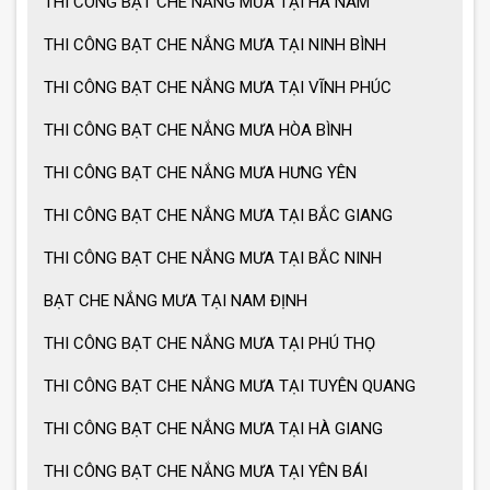
THI CÔNG BẠT CHE NẮNG MƯA TẠI HÀ NAM
Cách chọn ô dù che nắng mưa
THI CÔNG BẠT CHE NẮNG MƯA TẠI NINH BÌNH
THI CÔNG BẠT CHE NẮNG MƯA TẠI VĨNH PHÚC
Ô dù che nắng mưa giá tốt
THI CÔNG BẠT CHE NẮNG MƯA HÒA BÌNH
THI CÔNG BẠT CHE NẮNG MƯA HƯNG YÊN
Ô dù che nắng mưa loại lớn
THI CÔNG BẠT CHE NẮNG MƯA TẠI BẮC GIANG
THI CÔNG BẠT CHE NẮNG MƯA TẠI BẮC NINH
BẠT CHE NẮNG MƯA TẠI NAM ĐỊNH
MẪU GIÀN PHƠI THÔNG MINH HOT
NHẤT 2021
THI CÔNG BẠT CHE NẮNG MƯA TẠI PHÚ THỌ
THI CÔNG BẠT CHE NẮNG MƯA TẠI TUYÊN QUANG
THI CÔNG BẠT CHE NẮNG MƯA TẠI HÀ GIANG
THI CÔNG BẠT CHE NẮNG MƯA TẠI YÊN BÁI