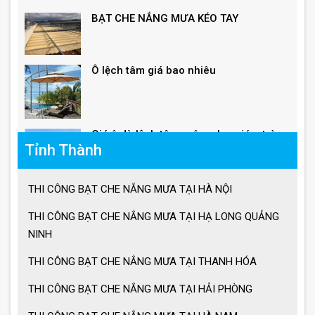
Ô lệch tâm giá bao nhiêu
Giá ô dù lệch tâm vuông, lục giác, tròn
Tỉnh Thành
Giá ô lệch tâm vuông
THI CÔNG BẠT CHE NẮNG MƯA TẠI HÀ NỘI
THI CÔNG BẠT CHE NẮNG MƯA TẠI HẠ LONG QUẢNG
Lưu ý khi sử dụng ô dù che nắng mưa
NINH
THI CÔNG BẠT CHE NẮNG MƯA TẠI THANH HÓA
Ưu điểm ô dù che nắng mưa
THI CÔNG BẠT CHE NẮNG MƯA TẠI HẢI PHÒNG