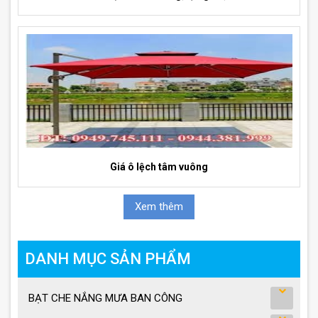
Giá ô lệch tâm vuông
Xem thêm
DANH MỤC SẢN PHẨM
BẠT CHE NẮNG MƯA BAN CÔNG