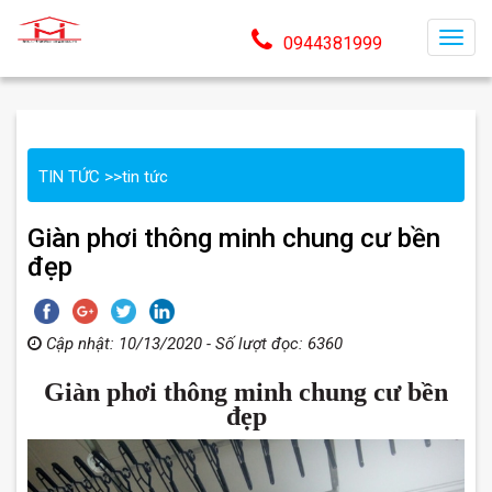
T
0944381999
o
g
g
l
TIN TỨC
>>
tin tức
e
n
Giàn phơi thông minh chung cư bền
a
đẹp
v
i
g
Cập nhật: 10/13/2020 - Số lượt đọc: 6360
a
t
Giàn phơi thông minh chung cư bền
i
đẹp
o
n