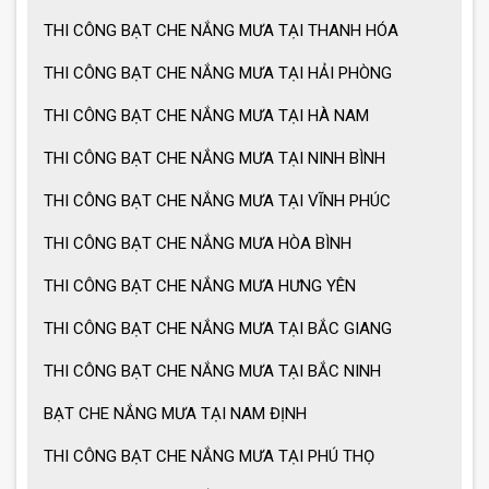
THI CÔNG BẠT CHE NẮNG MƯA TẠI THANH HÓA
THI CÔNG BẠT CHE NẮNG MƯA TẠI HẢI PHÒNG
Ưu điểm ô dù che nắng mưa
THI CÔNG BẠT CHE NẮNG MƯA TẠI HÀ NAM
THI CÔNG BẠT CHE NẮNG MƯA TẠI NINH BÌNH
Cách chọn ô dù che nắng mưa
THI CÔNG BẠT CHE NẮNG MƯA TẠI VĨNH PHÚC
THI CÔNG BẠT CHE NẮNG MƯA HÒA BÌNH
Ô dù che nắng mưa giá tốt
THI CÔNG BẠT CHE NẮNG MƯA HƯNG YÊN
THI CÔNG BẠT CHE NẮNG MƯA TẠI BẮC GIANG
Ô dù che nắng mưa loại lớn
THI CÔNG BẠT CHE NẮNG MƯA TẠI BẮC NINH
BẠT CHE NẮNG MƯA TẠI NAM ĐỊNH
MẪU GIÀN PHƠI THÔNG MINH HOT
NHẤT 2021
THI CÔNG BẠT CHE NẮNG MƯA TẠI PHÚ THỌ