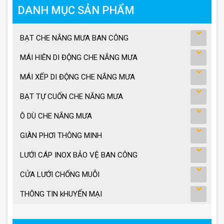
DANH MỤC SẢN PHẨM
BẠT CHE NẮNG MƯA BAN CÔNG
MÁI HIÊN DI ĐỘNG CHE NẮNG MƯA
MÁI XẾP DI ĐỘNG CHE NẮNG MƯA
BẠT TỰ CUỐN CHE NẮNG MƯA
Ô DÙ CHE NẮNG MƯA
GIÀN PHƠI THÔNG MINH
LƯỚI CÁP INOX BẢO VỆ BAN CÔNG
CỬA LƯỚI CHỐNG MUỖI
THÔNG TIN kHUYẾN MẠI