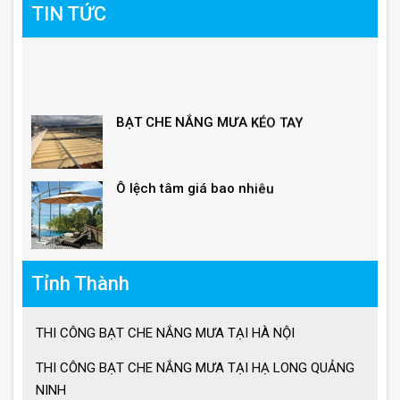
TIN TỨC
BẠT CHE NẮNG MƯA KÉO TAY
Ô lệch tâm giá bao nhiêu
Giá ô dù lệch tâm vuông, lục giác, tròn
Tỉnh Thành
Giá ô lệch tâm vuông
THI CÔNG BẠT CHE NẮNG MƯA TẠI HÀ NỘI
THI CÔNG BẠT CHE NẮNG MƯA TẠI HẠ LONG QUẢNG
Lưu ý khi sử dụng ô dù che nắng mưa
NINH