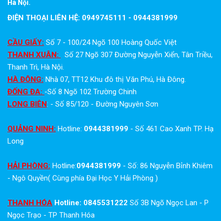
Hà Nội.
ĐIỆN THOẠI LIÊN HỆ: 0949745111 - 0944381999
CẦU GIẤY:
Số 7 - 100/24 Ngõ 100 Hoàng Quốc Việt
THANH XUÂN:
Số 27 Ngõ 307 Đường Nguyễn Xiển, Tân Triều,
Thanh Trì, Hà Nội.
HÀ ĐÔNG:
Nhà 07, TT12 Khu đô thị Văn Phú, Hà Đông.
ĐỐNG ĐA:
-Số 8 Ngõ 102 Trường Chinh
LONG BIÊN
: - Số 85/120 - Đường Nguyên Sơn
QUẢNG NINH:
Hotline:
0944381999
- Số 461 Cao Xanh TP. Hạ
Long
HẢI PHÒNG:
Hotline:
0944381999
- Số: 86 Nguyễn Bỉnh Khiêm
- Ngô Quyền( Cùng phía Đại Học Y Hải Phòng )
THANH HÓA
Hotline: 0845531222
Số 3B Ngõ Ngọc Lan - P
Ngọc Trạo - TP Thanh Hóa