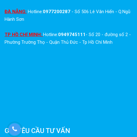
ĐÀ NẴNG:
Hotline:
0977200287
- Số 506 Lê Văn Hiến - Q.Ngũ
Hành Sơn
TP HỒ CHÍ MINH:
Hotline:
0949745111
- Số 20 - đường số 2 -
Phường Trường Thọ - Quận Thủ Đức - Tp Hồ Chí Minh
GỬI YÊU CẦU TƯ VẤN