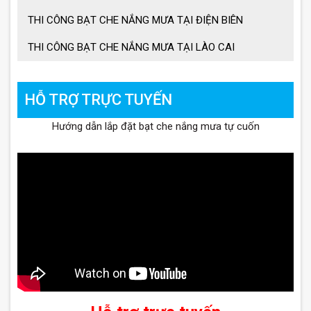
THI CÔNG BẠT CHE NẮNG MƯA TẠI ĐIỆN BIÊN
THI CÔNG BẠT CHE NẮNG MƯA TẠI LÀO CAI
HỖ TRỢ TRỰC TUYẾN
Hướng dẫn lắp đặt bạt che nắng mưa tự cuốn