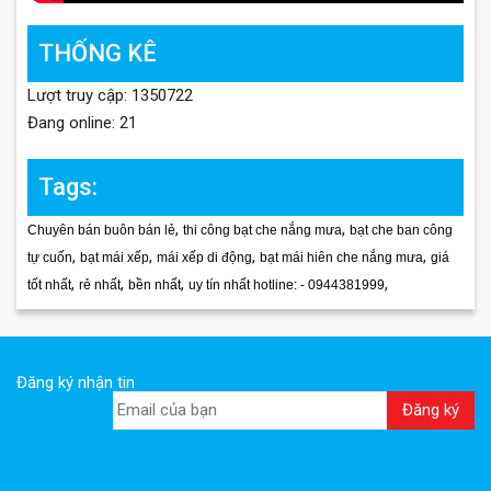
THỐNG KÊ
Lượt truy cập: 1350722
Đang online: 21
Tags:
,
,
Chuyên bán buôn bán lẻ
thi công bạt che nắng mưa
bạt che ban công
,
,
,
,
tự cuốn
bạt mái xếp
mái xếp di động
bạt mái hiên che nắng mưa
giá
,
,
,
,
tốt nhất
rẻ nhất
bền nhất
uy tín nhất hotline: - 0944381999
Đăng ký nhận tin