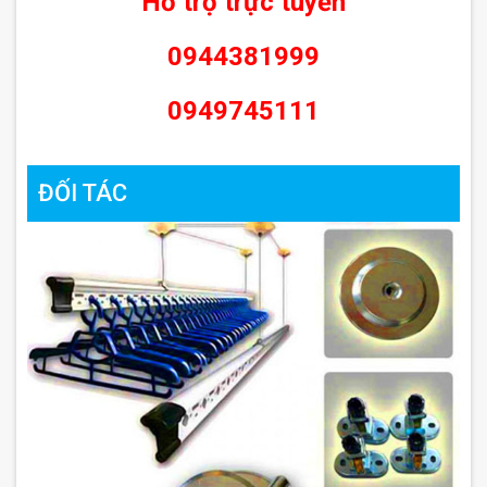
Hỗ trợ trực tuyến
0944381999
0949745111
ĐỐI TÁC