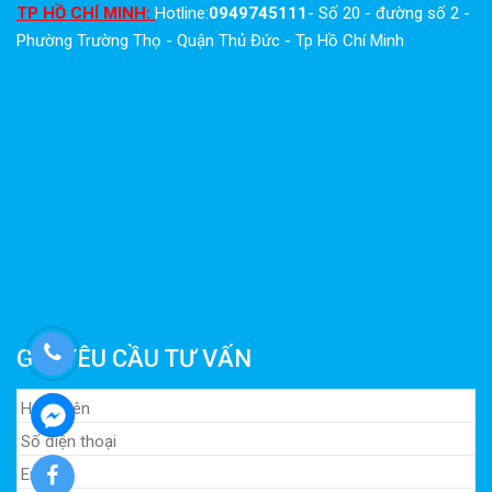
TP HỒ CHÍ MINH:
Hotline:
0949745111
- Số 20 - đường số 2 -
Phường Trường Thọ - Quận Thủ Đức - Tp Hồ Chí Minh
GỬI YÊU CẦU TƯ VẤN