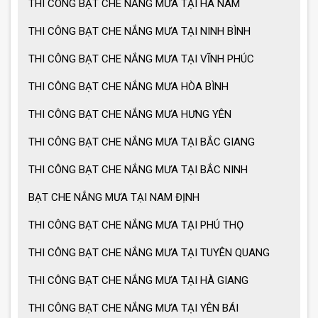
THI CÔNG BẠT CHE NẮNG MƯA TẠI HÀ NAM
THI CÔNG BẠT CHE NẮNG MƯA TẠI NINH BÌNH
Cách chọn ô dù che nắng mưa
THI CÔNG BẠT CHE NẮNG MƯA TẠI VĨNH PHÚC
THI CÔNG BẠT CHE NẮNG MƯA HÒA BÌNH
Ô dù che nắng mưa giá tốt
THI CÔNG BẠT CHE NẮNG MƯA HƯNG YÊN
THI CÔNG BẠT CHE NẮNG MƯA TẠI BẮC GIANG
Ô dù che nắng mưa loại lớn
THI CÔNG BẠT CHE NẮNG MƯA TẠI BẮC NINH
BẠT CHE NẮNG MƯA TẠI NAM ĐỊNH
MẪU GIÀN PHƠI THÔNG MINH HOT
THI CÔNG BẠT CHE NẮNG MƯA TẠI PHÚ THỌ
NHẤT 2021
THI CÔNG BẠT CHE NẮNG MƯA TẠI TUYÊN QUANG
THI CÔNG BẠT CHE NẮNG MƯA TẠI HÀ GIANG
THI CÔNG BẠT CHE NẮNG MƯA TẠI YÊN BÁI