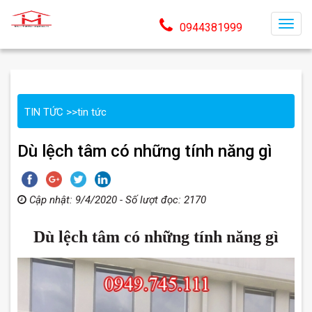
T
0944381999
o
g
g
l
TIN TỨC
>>
tin tức
e
n
Dù lệch tâm có những tính năng gì
a
v
i
Cập nhật: 9/4/2020 - Số lượt đọc: 2170
g
a
Dù lệch tâm có những tính năng gì
t
i
o
n