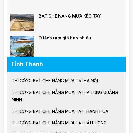
BẠT CHE NẮNG MƯA KÉO TAY
Ô lệch tâm giá bao nhiêu
Giá ô dù lệch tâm vuông, lục giác, tròn
Tỉnh Thành
Giá ô lệch tâm vuông
THI CÔNG BẠT CHE NẮNG MƯA TẠI HÀ NỘI
THI CÔNG BẠT CHE NẮNG MƯA TẠI HẠ LONG QUẢNG
NINH
Lưu ý khi sử dụng ô dù che nắng mưa
THI CÔNG BẠT CHE NẮNG MƯA TẠI THANH HÓA
THI CÔNG BẠT CHE NẮNG MƯA TẠI HẢI PHÒNG
Ưu điểm ô dù che nắng mưa