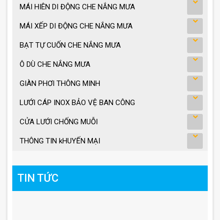
MÁI HIÊN DI ĐỘNG CHE NẮNG MƯA
MÁI XẾP DI ĐỘNG CHE NẮNG MƯA
BẠT TỰ CUỐN CHE NẮNG MƯA
Ô DÙ CHE NẮNG MƯA
GIÀN PHƠI THÔNG MINH
LƯỚI CÁP INOX BẢO VỆ BAN CÔNG
CỬA LƯỚI CHỐNG MUỖI
THÔNG TIN kHUYẾN MẠI
TIN TỨC