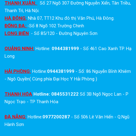
THANH XUÂN:
Số 27 Ngõ 307 Đường Nguyễn Xiển, Tân Triều,
Thanh Trì, Hà Nội.
HÀ ĐÔNG:
Nhà 07, TT12 Khu đô thị Văn Phú, Hà Đông.
ĐỐNG ĐA:
-Số 8 Ngõ 102 Trường Chinh
LONG BIÊN
: - Số 85/120 - Đường Nguyên Sơn
QUẢNG NINH:
Hotline:
0944381999
- Số 461 Cao Xanh TP. Hạ
Long
HẢI PHÒNG:
Hotline:
0944381999
- Số: 86 Nguyễn Bỉnh Khiêm
- Ngô Quyền( Cùng phía Đại Học Y Hải Phòng )
THANH HÓA
Hotline: 0845531222
Số 3B Ngõ Ngọc Lan - P
Ngọc Trạo - TP Thanh Hóa
ĐÀ NẴNG:
Hotline:
0977200287
- Số 506 Lê Văn Hiến - Q.Ngũ
Hành Sơn