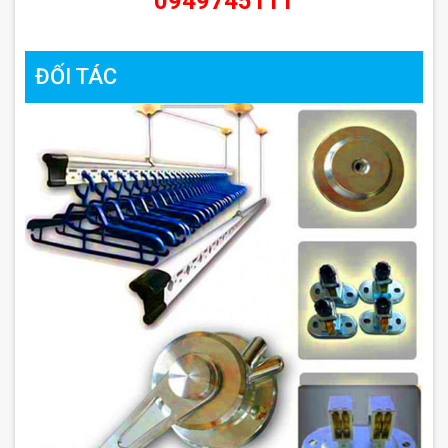
0949745111
ĐỐI TÁC