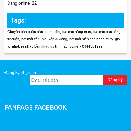
Đang online: 22
Tags:
,
,
Chuyên bán buôn bán lẻ
thi công bạt che nắng mưa
bạt che ban công
,
,
,
,
tự cuốn
bạt mái xếp
mái xếp di động
bạt mái hiên che nắng mưa
giá
,
,
,
,
tốt nhất
rẻ nhất
bền nhất
uy tín nhất hotline: - 0944381999
Đăng ký nhận tin
FANPAGE FACEBOOK