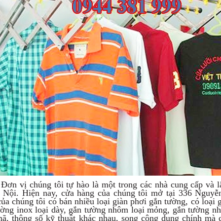
Đơn vị chúng tôi tự hào là một trong các nhà cung cấp và l
à Nội. Hiện nay, cửa hàng của chúng tôi mở tại 336 Nguy
ủa chúng tôi có bán nhiều loại giàn phơi gắn tường, có loại 
ường inox loại dày, gắn tường nhôm loại mỏng, gắn tường nh
ã, thông số kỹ thuật khác nhau, song công dụng chính mà 