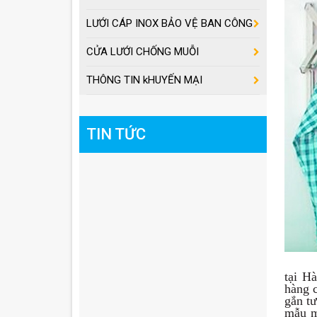
LƯỚI CÁP INOX BẢO VỆ BAN CÔNG
CỬA LƯỚI CHỐNG MUỖI
THÔNG TIN kHUYẾN MẠI
TIN TỨC
tại H
hàng c
gắn t
BẠT CHE NẮNG MƯA
mẫu m
KÉO TAY