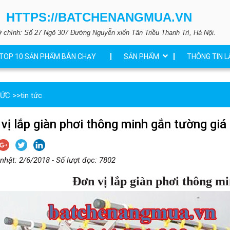
HTTPS://BATCHENANGMUA.VN
ở chính: Số 27 Ngõ 307 Đường Nguyễn xiển Tân Triều Thanh Trì, Hà Nội.
TOP 10 SẢN PHẨM BÁN CHẠY
SẢN PHẨM
THÔNG TIN L
TỨC
>>
tin tức
vị lắp giàn phơi thông minh gắn tường giá 
nhật: 2/6/2018 - Số lượt đọc: 7802
Đơn vị lắp giàn phơi thông mi