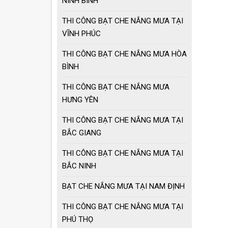
NINH BÌNH
Cách chọn ô dù che
nắng mưa
THI CÔNG BẠT CHE NẮNG MƯA TẠI
VĨNH PHÚC
THI CÔNG BẠT CHE NẮNG MƯA HÒA
Ô dù che nắng mưa
giá tốt
BÌNH
THI CÔNG BẠT CHE NẮNG MƯA
Ô dù che nắng mưa
HƯNG YÊN
loại lớn
THI CÔNG BẠT CHE NẮNG MƯA TẠI
BẮC GIANG
MẪU GIÀN PHƠI
THÔNG MINH HOT
THI CÔNG BẠT CHE NẮNG MƯA TẠI
NHẤT 2021
BẮC NINH
BẠT CHE NẮNG MƯA TẠI NAM ĐỊNH
THI CÔNG BẠT CHE NẮNG MƯA TẠI
PHÚ THỌ