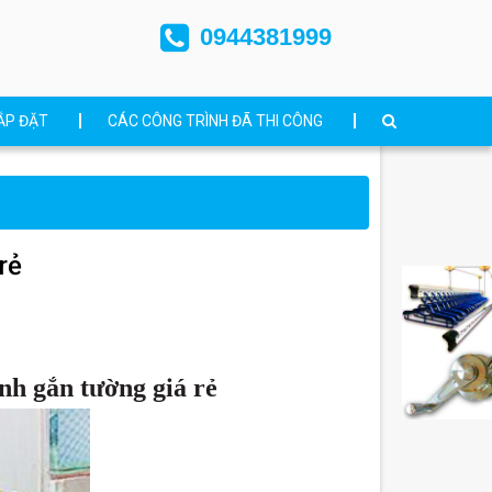
0944381999
ẮP ĐẶT
CÁC CÔNG TRÌNH ĐÃ THI CÔNG
rẻ
nh gắn tường giá rẻ