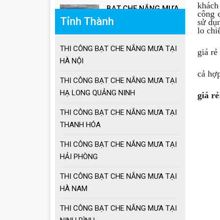
khách
công 
Tỉnh Thành
sử dụn
Ô lệch tâm giá bao
lo chi
nhiêu
THI CÔNG BẠT CHE NẮNG MƯA TẠI
giá rẻ
HÀ NỘI
Giá ô dù lệch tâm
cả hợp
vuông, lục giác, tròn
THI CÔNG BẠT CHE NẮNG MƯA TẠI
HẠ LONG QUẢNG NINH
giá rẻ
Giá ô lệch tâm vuông
THI CÔNG BẠT CHE NẮNG MƯA TẠI
THANH HÓA
THI CÔNG BẠT CHE NẮNG MƯA TẠI
Lưu ý khi sử dụng ô
HẢI PHÒNG
dù che nắng mưa
THI CÔNG BẠT CHE NẮNG MƯA TẠI
HÀ NAM
Ưu điểm ô dù che
nắng mưa
THI CÔNG BẠT CHE NẮNG MƯA TẠI