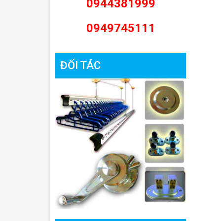
0944381999
0949745111
ĐỐI TÁC