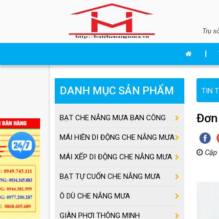
Trụ s
DANH MỤC SẢN PHẨM
TIN 
Đơn 
BẠT CHE NẮNG MƯA BAN CÔNG
MÁI HIÊN DI ĐỘNG CHE NẮNG MƯA
Cập 
MÁI XẾP DI ĐỘNG CHE NẮNG MƯA
BẠT TỰ CUỐN CHE NẮNG MƯA
Ô DÙ CHE NẮNG MƯA
GIÀN PHƠI THÔNG MINH