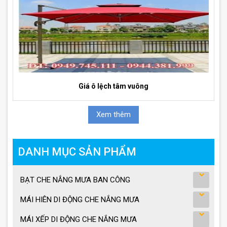
Giá ô lệch tâm vuông
Xem thêm
DANH MỤC SẢN PHẨM
BẠT CHE NẮNG MƯA BAN CÔNG
MÁI HIÊN DI ĐỘNG CHE NẮNG MƯA
MÁI XẾP DI ĐỘNG CHE NẮNG MƯA