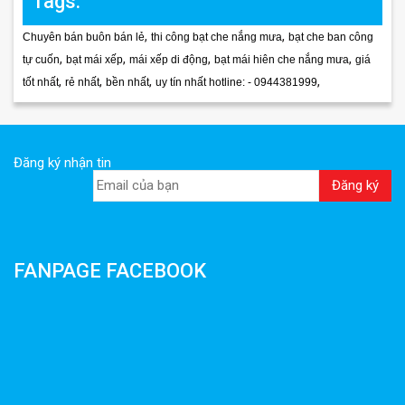
Tags:
,
,
Chuyên bán buôn bán lẻ
thi công bạt che nắng mưa
bạt che ban công
,
,
,
,
tự cuốn
bạt mái xếp
mái xếp di động
bạt mái hiên che nắng mưa
giá
,
,
,
,
tốt nhất
rẻ nhất
bền nhất
uy tín nhất hotline: - 0944381999
Đăng ký nhận tin
FANPAGE FACEBOOK