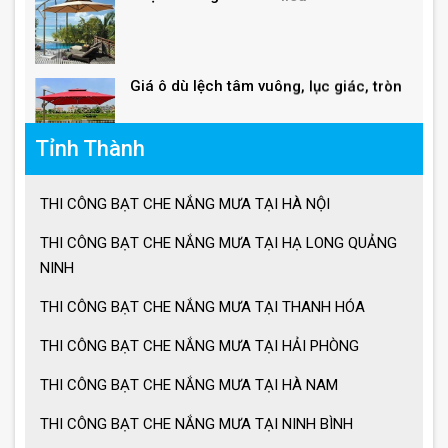
BẠT CHE NẮNG MƯA KÉO TAY
Tỉnh Thành
Ô lệch tâm giá bao nhiêu
THI CÔNG BẠT CHE NẮNG MƯA TẠI HÀ NỘI
THI CÔNG BẠT CHE NẮNG MƯA TẠI HẠ LONG QUẢNG
NINH
Giá ô dù lệch tâm vuông, lục giác, tròn
THI CÔNG BẠT CHE NẮNG MƯA TẠI THANH HÓA
THI CÔNG BẠT CHE NẮNG MƯA TẠI HẢI PHÒNG
Giá ô lệch tâm vuông
THI CÔNG BẠT CHE NẮNG MƯA TẠI HÀ NAM
THI CÔNG BẠT CHE NẮNG MƯA TẠI NINH BÌNH