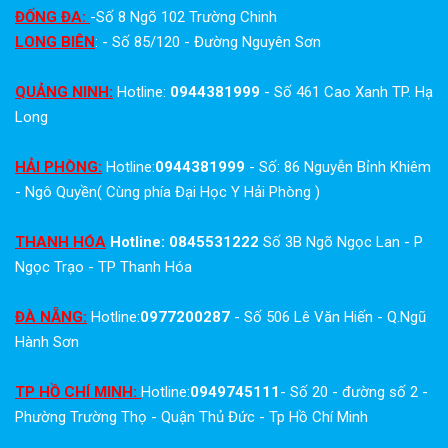
ĐỐNG ĐA:
-Số 8 Ngõ 102 Trường Chinh
LONG BIÊN
: - Số 85/120 - Đường Nguyên Sơn
QUẢNG NINH:
Hotline:
0944381999
- Số 461 Cao Xanh TP. Hạ
Long
HẢI PHÒNG:
Hotline:
0944381999
- Số: 86 Nguyễn Bỉnh Khiêm
- Ngô Quyền( Cùng phía Đại Học Y Hải Phòng )
THANH HÓA
Hotline: 0845531222
Số 3B Ngõ Ngọc Lan - P
Ngọc Trạo - TP Thanh Hóa
ĐÀ NẴNG:
Hotline:
0977200287
- Số 506 Lê Văn Hiến - Q.Ngũ
Hành Sơn
TP HỒ CHÍ MINH:
Hotline:
0949745111
- Số 20 - đường số 2 -
Phường Trường Thọ - Quận Thủ Đức - Tp Hồ Chí Minh