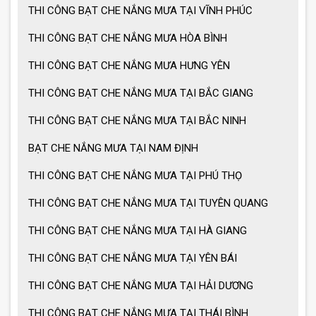
Lưu ý khi sử dụng ô dù che nắng mưa
THI CÔNG BẠT CHE NẮNG MƯA TẠI VĨNH PHÚC
THI CÔNG BẠT CHE NẮNG MƯA HÒA BÌNH
THI CÔNG BẠT CHE NẮNG MƯA HƯNG YÊN
Ưu điểm ô dù che nắng mưa
THI CÔNG BẠT CHE NẮNG MƯA TẠI BẮC GIANG
THI CÔNG BẠT CHE NẮNG MƯA TẠI BẮC NINH
Cách chọn ô dù che nắng mưa
BẠT CHE NẮNG MƯA TẠI NAM ĐỊNH
THI CÔNG BẠT CHE NẮNG MƯA TẠI PHÚ THỌ
Ô dù che nắng mưa giá tốt
THI CÔNG BẠT CHE NẮNG MƯA TẠI TUYÊN QUANG
THI CÔNG BẠT CHE NẮNG MƯA TẠI HÀ GIANG
Ô dù che nắng mưa loại lớn
THI CÔNG BẠT CHE NẮNG MƯA TẠI YÊN BÁI
THI CÔNG BẠT CHE NẮNG MƯA TẠI HẢI DƯƠNG
MẪU GIÀN PHƠI THÔNG MINH HOT
NHẤT 2021
THI CÔNG BẠT CHE NẮNG MƯA TẠI THÁI BÌNH