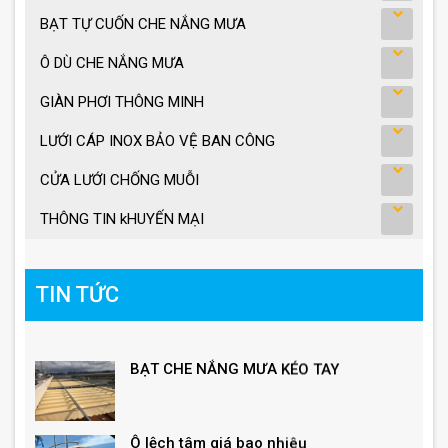
BẠT TỰ CUỐN CHE NẮNG MƯA
Ô DÙ CHE NẮNG MƯA
GIÀN PHƠI THÔNG MINH
LƯỚI CÁP INOX BẢO VỆ BAN CÔNG
CỬA LƯỚI CHỐNG MUỖI
THÔNG TIN kHUYẾN MẠI
TIN TỨC