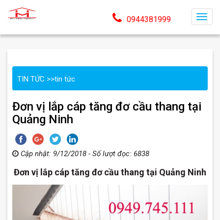
T
0944381999
o
g
g
l
TIN TỨC
>>
tin tức
e
n
Đơn vị lắp cáp tăng đơ cầu thang tại
a
Quảng Ninh
v
i
g
Cập nhật: 9/12/2018 - Số lượt đọc: 6838
a
t
Đơn vị lắp cáp tăng đơ cầu thang tại Quảng Ninh
i
o
n