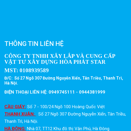
THÔNG TIN LIÊN HỆ
CÔNG TY TNHH XÂY LẮP VÀ CUNG CẤP
VẬT TƯ XÂY DỰNG HÒA PHÁT STAR
MST:
0108939589
Đ/C: Số 27 Ngõ 307 Đường Nguyễn Xiển, Tân Triều, Thanh Trì,
Hà Nội.
ĐIỆN THOẠI LIÊN HỆ: 0949745111 - 0944381999
CẦU GIẤY:
Số 7 - 100/24 Ngõ 100 Hoàng Quốc Việt
THANH XUÂN:
Số 27 Ngõ 307 Đường Nguyễn Xiển, Tân Triều,
Thanh Trì, Hà Nội.
HÀ ĐÔNG:
Nhà 07, TT12 Khu đô thị Văn Phú, Hà Đông.