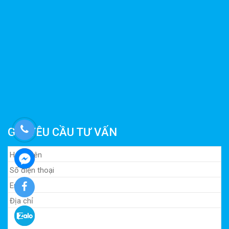
GỬI YÊU CẦU TƯ VẤN