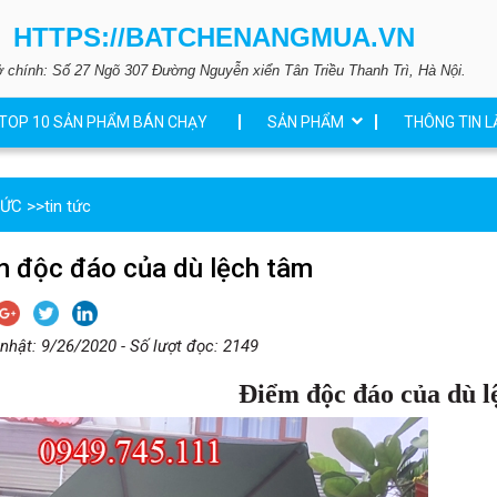
HTTPS://BATCHENANGMUA.VN
ở chính: Số 27 Ngõ 307 Đường Nguyễn xiển Tân Triều Thanh Trì, Hà Nội.
TOP 10 SẢN PHẨM BÁN CHẠY
SẢN PHẨM
THÔNG TIN L
TỨC
>>
tin tức
m độc đáo của dù lệch tâm
nhật: 9/26/2020 - Số lượt đọc: 2149
Điểm độc đáo của dù l