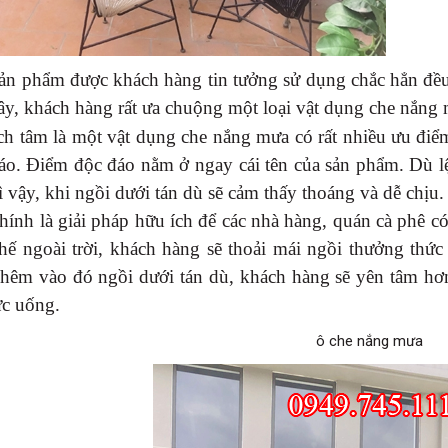
ản phẩm được khách hàng tin tưởng sử dụng chắc hẳn đều 
ây, khách hàng rất ưa chuộng một loại vật dụng che nắng
ch tâm là một vật dụng che nắng mưa có rất nhiều ưu điểm
áo. Điểm độc đáo nằm ở ngay cái tên của sản phẩm. Dù l
ì vậy, khi ngồi dưới tán dù sẽ cảm thấy thoáng và dễ chịu.
hính là giải pháp hữu ích để các nhà hàng, quán cà phê có 
hế ngoài trời, khách hàng sẽ thoải mái ngồi thưởng th
 Thêm vào đó ngồi dưới tán dù, khách hàng sẽ yên tâm hơn
ức uống.
ô che nắng mưa