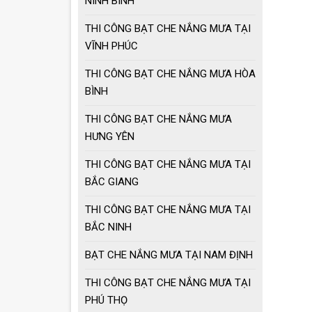
NINH BÌNH
nắng mưa
THI CÔNG BẠT CHE NẮNG MƯA TẠI
VĨNH PHÚC
Cách chọn ô dù che
nắng mưa
THI CÔNG BẠT CHE NẮNG MƯA HÒA
BÌNH
Ô dù che nắng mưa
THI CÔNG BẠT CHE NẮNG MƯA
giá tốt
HƯNG YÊN
Ô dù che nắng mưa
THI CÔNG BẠT CHE NẮNG MƯA TẠI
loại lớn
BẮC GIANG
THI CÔNG BẠT CHE NẮNG MƯA TẠI
MẪU GIÀN PHƠI
BẮC NINH
THÔNG MINH HOT
NHẤT 2021
BẠT CHE NẮNG MƯA TẠI NAM ĐỊNH
THI CÔNG BẠT CHE NẮNG MƯA TẠI
PHÚ THỌ