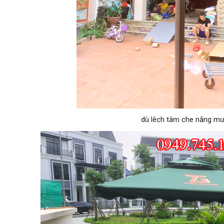
dù lêch tâm che nắng m