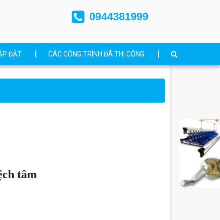
0944381999
ẮP ĐẶT
CÁC CÔNG TRÌNH ĐÃ THI CÔNG
ệch tâm