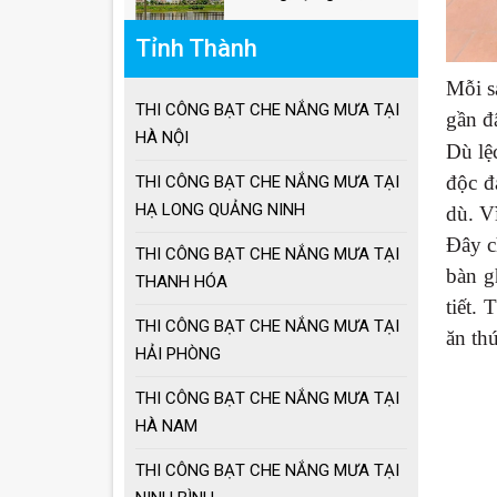
BẠT CHE NẮNG MƯA
Tỉnh Thành
KÉO TAY
Mỗi s
THI CÔNG BẠT CHE NẮNG MƯA TẠI
Ô lệch tâm giá bao
gần đ
nhiêu
HÀ NỘI
Dù lệ
độc đ
THI CÔNG BẠT CHE NẮNG MƯA TẠI
HẠ LONG QUẢNG NINH
Giá ô dù lệch tâm
dù. V
vuông, lục giác, tròn
Đây c
THI CÔNG BẠT CHE NẮNG MƯA TẠI
bàn g
THANH HÓA
Giá ô lệch tâm vuông
tiết.
THI CÔNG BẠT CHE NẮNG MƯA TẠI
ăn th
HẢI PHÒNG
Lưu ý khi sử dụng ô
THI CÔNG BẠT CHE NẮNG MƯA TẠI
dù che nắng mưa
HÀ NAM
THI CÔNG BẠT CHE NẮNG MƯA TẠI
Ưu điểm ô dù che