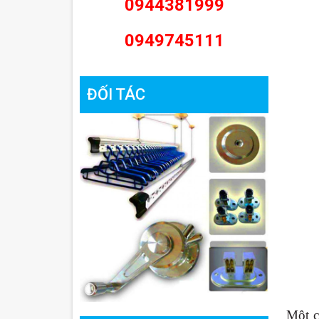
0944381999
0949745111
ĐỐI TÁC
Một 