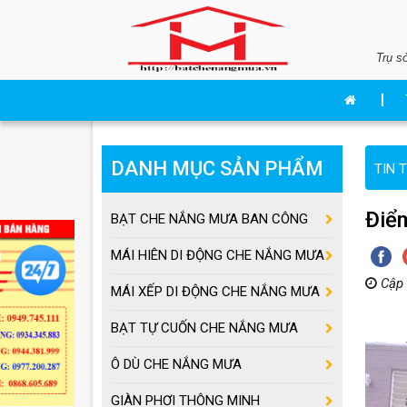
Trụ s
DANH MỤC SẢN PHẨM
TIN 
Điể
BẠT CHE NẮNG MƯA BAN CÔNG
MÁI HIÊN DI ĐỘNG CHE NẮNG MƯA
Cập 
MÁI XẾP DI ĐỘNG CHE NẮNG MƯA
BẠT TỰ CUỐN CHE NẮNG MƯA
Ô DÙ CHE NẮNG MƯA
GIÀN PHƠI THÔNG MINH