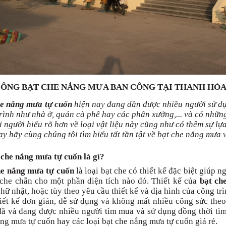
CÔNG BẠT CHE NẮNG MƯA BAN CÔNG TẠI THANH HÓ
he nắng mưa tự cuốn
hiện nay đang dần được nhiều người sử d
rình như nhà ở, quán cà phê hay các phân xưởng,... và có nhữn
 người hiểu rõ hơn về loại vật liệu này cũng như có thêm sự lự
y hãy cùng chúng tôi tìm hiểu tất tần tật về bạt che nắng mưa
 che nắng mưa tự cuốn là gì?
he nắng mưa tự cuốn
là loại bạt che có thiết kế đặc biệt giúp n
che chắn cho một phần diện tích nào đó. Thiết kế của
bạt ch
hữ nhật, hoặc tùy theo yêu cầu thiết kế và địa hình của công trì
iết kế đơn giản, dễ sử dụng và không mất nhiều công sức the
ã và đang được nhiều người tìm mua và sử dụng đồng thời tìm 
ng mưa tự cuốn hay các loại bạt che nắng mưa tự cuốn giá rẻ.