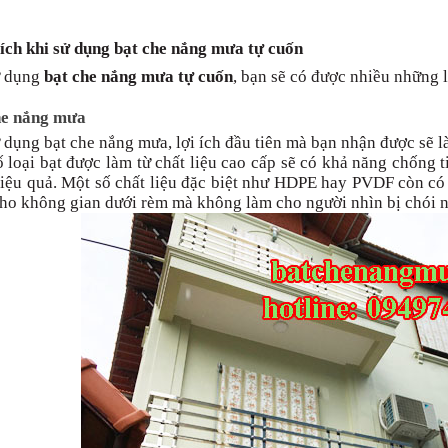
 ích khi sử dụng bạt che nắng mưa tự cuốn
ử dụng
bạt che nắng mưa tự cuốn
, bạn sẽ có được nhiều những 
he nắng mưa
 dụng bạt che nắng mưa, lợi ích đầu tiên mà bạn nhận được sẽ 
 loại bạt được làm từ chất liệu cao cấp sẽ có khả năng chống 
iệu quả. Một số chất liệu đặc biệt như HDPE hay PVDF còn có
ho không gian dưới rèm mà không làm cho người nhìn bị chói 