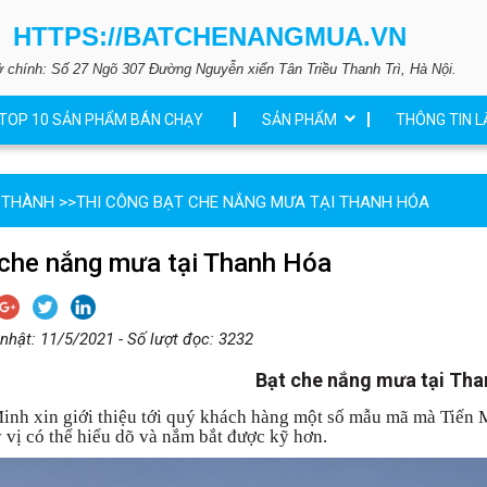
HTTPS://BATCHENANGMUA.VN
ở chính: Số 27 Ngõ 307 Đường Nguyễn xiển Tân Triều Thanh Trì, Hà Nội.
TOP 10 SẢN PHẨM BÁN CHẠY
SẢN PHẨM
THÔNG TIN L
 THÀNH
>>
THI CÔNG BẠT CHE NẮNG MƯA TẠI THANH HÓA
 che nắng mưa tại Thanh Hóa
nhật: 11/5/2021 - Số lượt đọc: 3232
Bạt che nắng mưa tại Th
inh xin giới thiệu tới quý khách hàng một số mẫu mã mà Tiến 
 vị có thể hiểu dõ và nắm bắt được kỹ hơn.