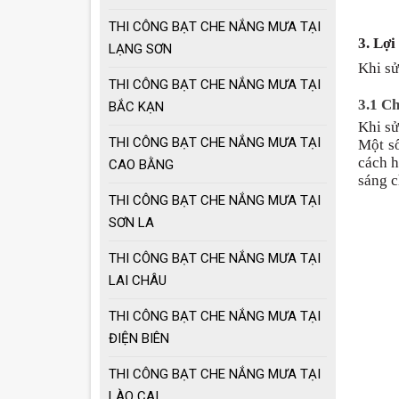
THI CÔNG BẠT CHE NẮNG MƯA TẠI
3. Lợi
LẠNG SƠN
Khi s
THI CÔNG BẠT CHE NẮNG MƯA TẠI
3.1 C
BẮC KẠN
Khi sử
THI CÔNG BẠT CHE NẮNG MƯA TẠI
Một số
cách h
CAO BẰNG
sáng c
THI CÔNG BẠT CHE NẮNG MƯA TẠI
SƠN LA
THI CÔNG BẠT CHE NẮNG MƯA TẠI
LAI CHÂU
THI CÔNG BẠT CHE NẮNG MƯA TẠI
ĐIỆN BIÊN
THI CÔNG BẠT CHE NẮNG MƯA TẠI
LÀO CAI