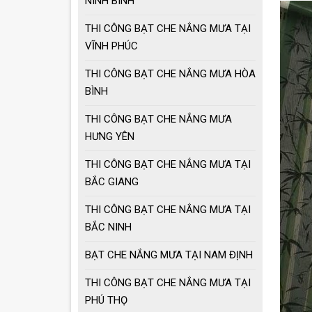
NINH BÌNH
Ô dù che nắng mưa
loại lớn
THI CÔNG BẠT CHE NẮNG MƯA TẠI
VĨNH PHÚC
THI CÔNG BẠT CHE NẮNG MƯA HÒA
MẪU GIÀN PHƠI
THÔNG MINH HOT
BÌNH
NHẤT 2021
THI CÔNG BẠT CHE NẮNG MƯA
HƯNG YÊN
THI CÔNG BẠT CHE NẮNG MƯA TẠI
BẮC GIANG
THI CÔNG BẠT CHE NẮNG MƯA TẠI
BẮC NINH
BẠT CHE NẮNG MƯA TẠI NAM ĐỊNH
THI CÔNG BẠT CHE NẮNG MƯA TẠI
PHÚ THỌ