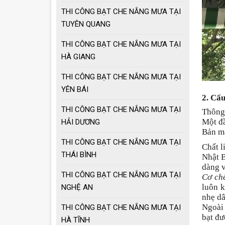
THI CÔNG BẠT CHE NẮNG MƯA TẠI
TUYÊN QUANG
THI CÔNG BẠT CHE NẮNG MƯA TẠI
HÀ GIANG
THI CÔNG BẠT CHE NẮNG MƯA TẠI
YÊN BÁI
2. Cấu
THI CÔNG BẠT CHE NẮNG MƯA TẠI
Thông
Một đầ
HẢI DƯƠNG
Bản mã
THI CÔNG BẠT CHE NẮNG MƯA TẠI
Chất l
THÁI BÌNH
Nhật B
dàng v
THI CÔNG BẠT CHE NẮNG MƯA TẠI
Cơ ch
luôn k
NGHỆ AN
nhẹ dâ
Ngoài 
THI CÔNG BẠT CHE NẮNG MƯA TẠI
bạt đư
HÀ TĨNH