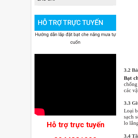
HỖ TRỢ TRỰC TUYẾN
Hướng dẫn lắp đặt bạt che nắng mưa tự
cuốn
3.2 Bả
Bạt c
chống 
các vậ
3.3 Gi
Loại b
sạch s
lo lắn
Hỗ trợ trực tuyến
3.4 T