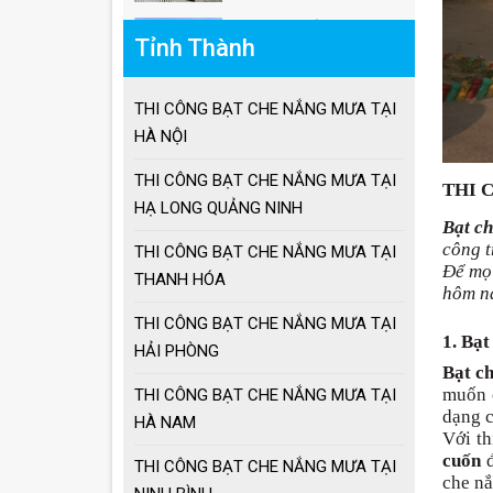
Tỉnh Thành
Giá ô lệch tâm vuông
THI CÔNG BẠT CHE NẮNG MƯA TẠI
HÀ NỘI
Lưu ý khi sử dụng ô
THI CÔNG BẠT CHE NẮNG MƯA TẠI
dù che nắng mưa
THI 
HẠ LONG QUẢNG NINH
Bạt c
công t
THI CÔNG BẠT CHE NẮNG MƯA TẠI
Ưu điểm ô dù che
Để mọi
THANH HÓA
nắng mưa
hôm na
THI CÔNG BẠT CHE NẮNG MƯA TẠI
1. Bạt
Cách chọn ô dù che
HẢI PHÒNG
nắng mưa
Bạt c
muốn 
THI CÔNG BẠT CHE NẮNG MƯA TẠI
dạng c
HÀ NAM
Với th
Ô dù che nắng mưa
giá tốt
cuốn
đ
THI CÔNG BẠT CHE NẮNG MƯA TẠI
che nắ