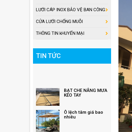
LƯỚI CÁP INOX BẢO VỆ BAN CÔNG
CỬA LƯỚI CHỐNG MUỖI
THÔNG TIN kHUYẾN MẠI
TIN TỨC
BẠT CHE NẮNG MƯA
KÉO TAY
Ô lệch tâm giá bao
nhiêu
Giá ô dù lệch tâm
vuông, lục giác, tròn