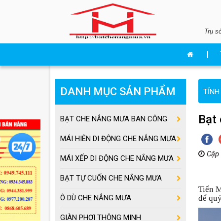
Trụ s
DANH MỤC SẢN PHẨM
TỈNH
Bạt
BẠT CHE NẮNG MƯA BAN CÔNG
MÁI HIÊN DI ĐỘNG CHE NẮNG MƯA
Cập 
MÁI XẾP DI ĐỘNG CHE NẮNG MƯA
BẠT TỰ CUỐN CHE NẮNG MƯA
Tiến M
Ô DÙ CHE NẮNG MƯA
để quý
GIÀN PHƠI THÔNG MINH