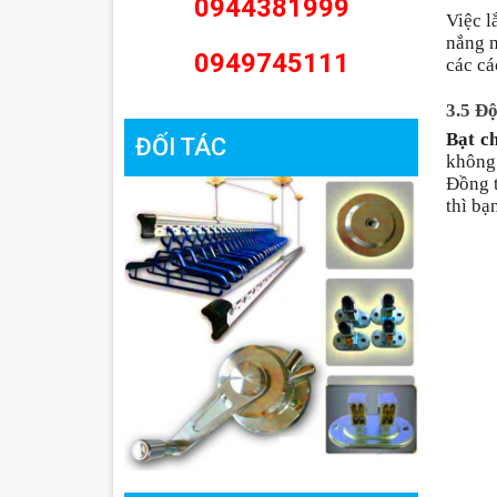
0944381999
Việc l
nắng n
0949745111
các cá
3.5 Đ
Bạt c
ĐỐI TÁC
không 
Đồng t
thì bạ