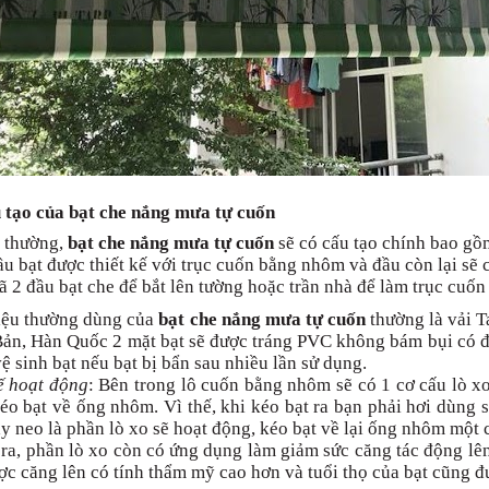
 tạo của bạt che nắng mưa tự cuốn
 thường,
bạt che nắng mưa tự cuốn
sẽ có cấu tạo chính bao gồ
u bạt được thiết kế với trục cuốn bằng nhôm và đầu còn lại sẽ 
 2 đầu bạt che để bắt lên tường hoặc trần nhà để làm trục cuốn
iệu thường dùng của
bạt che nắng mưa tự cuốn
thường là vải T
ản, Hàn Quốc 2 mặt bạt sẽ được tráng PVC không bám bụi có đ
ệ sinh bạt nếu bạt bị bẩn sau nhiều lần sử dụng.
ế hoạt động
: Bên trong lô cuốn bằng nhôm sẽ có 1 cơ cấu lò xo
éo bạt về ống nhôm. Vì thế, khi kéo bạt ra bạn phải hơi dùng s
y neo là phần lò xo sẽ hoạt động, kéo bạt về lại ống nhôm một
ra, phần lò xo còn có ứng dụng làm giảm sức căng tác động lên
ợc căng lên có tính thẩm mỹ cao hơn và tuổi thọ của bạt cũng đ