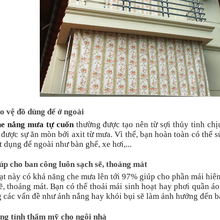
o vệ đồ dùng để ở ngoài
he nắng mưa tự cuốn
thường được tạo nên từ sợi thủy tinh ch
được sự ăn mòn bởi axit từ mưa. Vì thế, bạn hoàn toàn có thể 
t dụng để ngoài như bàn ghế, xe hơi,...
úp cho ban công luôn sạch sẽ, thoáng mát
ạt này có khả năng che mưa lên tới 97% giúp cho phần mái hiê
ẽ, thoáng mát. Bạn có thể thoải mái sinh hoạt hay phơi quần áo
g các vấn đề như ánh nắng hay khói bụi sẽ làm ảnh hưởng đến 
ăng tính thẩm mỹ cho ngôi nhà