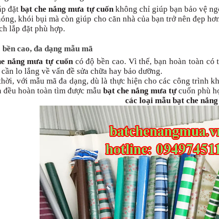
ắp đặt
bạt che nắng mưa tự cuốn
không chỉ giúp bạn bảo vệ ng
óng, khói bụi mà còn giúp cho căn nhà của bạn trở nên đẹp hơ
ch lắp đặt phù hợp.
ộ bền cao, đa dạng mẫu mã
he nắng mưa tự cuốn
có độ bền cao. Vì thế, bạn hoàn toàn có 
cần lo lắng về vấn đề sửa chữa hay bảo dưỡng.
hời, với mẫu mã đa dạng, dù là thực hiện cho các công trình 
n đều hoàn toàn tìm được mẫu
bạt che nắng mưa tự
cuốn phù h
các loại mẫu bạt che nắn