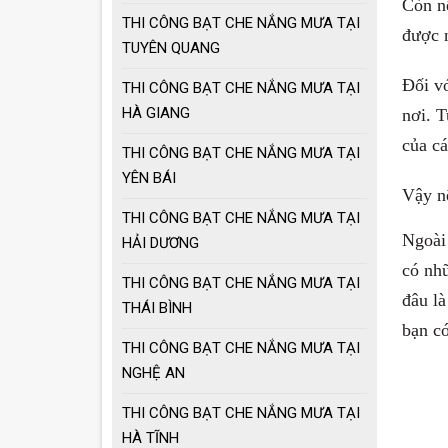
Còn nế
THI CÔNG BẠT CHE NẮNG MƯA TẠI
được n
TUYÊN QUANG
Đối vớ
THI CÔNG BẠT CHE NẮNG MƯA TẠI
HÀ GIANG
nơi. T
của cá
THI CÔNG BẠT CHE NẮNG MƯA TẠI
YÊN BÁI
Vậy n
THI CÔNG BẠT CHE NẮNG MƯA TẠI
Ngoài 
HẢI DƯƠNG
có nhữ
THI CÔNG BẠT CHE NẮNG MƯA TẠI
đâu là
THÁI BÌNH
bạn có
THI CÔNG BẠT CHE NẮNG MƯA TẠI
NGHỆ AN
THI CÔNG BẠT CHE NẮNG MƯA TẠI
HÀ TĨNH