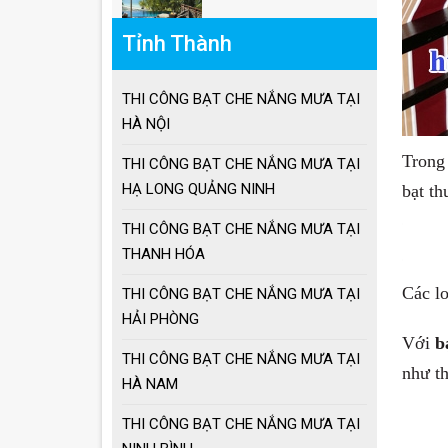
Giá ô dù lệch tâm
vuông, lục giác, tròn
Tỉnh Thành
THI CÔNG BẠT CHE NẮNG MƯA TẠI
Giá ô lệch tâm vuông
HÀ NỘI
Trong 
THI CÔNG BẠT CHE NẮNG MƯA TẠI
Lưu ý khi sử dụng ô
HẠ LONG QUẢNG NINH
bạt th
dù che nắng mưa
·
THI CÔNG BẠT CHE NẮNG MƯA TẠI
THANH HÓA
·
Ưu điểm ô dù che
Các lo
nắng mưa
THI CÔNG BẠT CHE NẮNG MƯA TẠI
HẢI PHÒNG
Với
b
Cách chọn ô dù che
THI CÔNG BẠT CHE NẮNG MƯA TẠI
nắng mưa
như th
HÀ NAM
THI CÔNG BẠT CHE NẮNG MƯA TẠI
Ô dù che nắng mưa