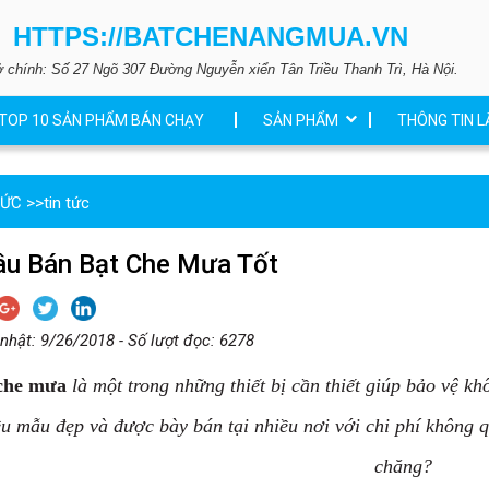
HTTPS://BATCHENANGMUA.VN
ở chính: Số 27 Ngõ 307 Đường Nguyễn xiển Tân Triều Thanh Trì, Hà Nội.
TOP 10 SẢN PHẨM BÁN CHẠY
SẢN PHẨM
THÔNG TIN L
TỨC
>>
tin tức
âu Bán Bạt Che Mưa Tốt
nhật: 9/26/2018 - Số lượt đọc: 6278
che mưa
là một trong những thiết bị cần thiết giúp bảo vệ k
u mẫu đẹp và được bày bán tại nhiều nơi với chi phí không q
chăng?