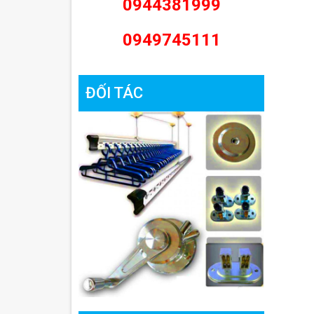
0944381999
0949745111
ĐỐI TÁC