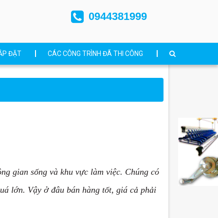
0944381999
ẮP ĐẶT
CÁC CÔNG TRÌNH ĐÃ THI CÔNG
hông gian sống và khu vực làm việc. Chúng có
uá lớn. Vậy ở đâu bán hàng tốt, giá cả phải