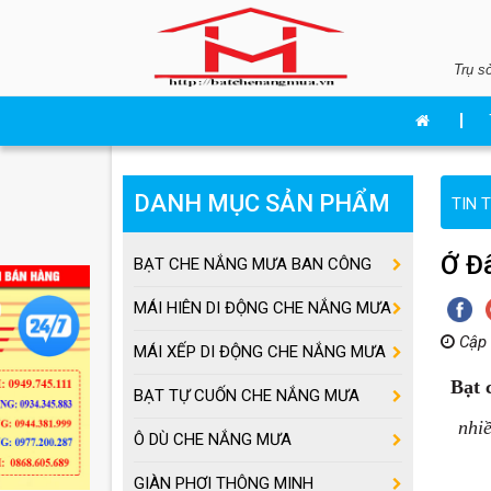
Trụ s
DANH MỤC SẢN PHẨM
TIN 
Ở Đ
BẠT CHE NẮNG MƯA BAN CÔNG
MÁI HIÊN DI ĐỘNG CHE NẮNG MƯA
Cập 
MÁI XẾP DI ĐỘNG CHE NẮNG MƯA
Bạt 
BẠT TỰ CUỐN CHE NẮNG MƯA
nhiề
Ô DÙ CHE NẮNG MƯA
GIÀN PHƠI THÔNG MINH