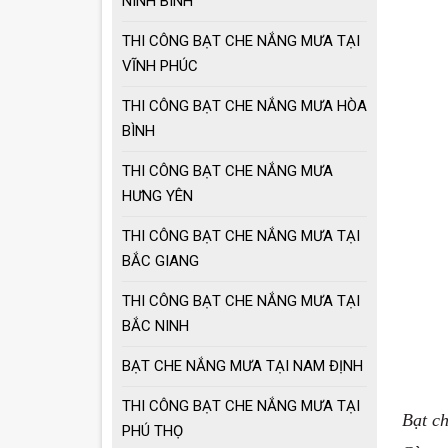
NINH BÌNH
giá tốt
THI CÔNG BẠT CHE NẮNG MƯA TẠI
Ô dù che nắng mưa
VĨNH PHÚC
loại lớn
THI CÔNG BẠT CHE NẮNG MƯA HÒA
BÌNH
MẪU GIÀN PHƠI
THÔNG MINH HOT
THI CÔNG BẠT CHE NẮNG MƯA
NHẤT 2021
HƯNG YÊN
THI CÔNG BẠT CHE NẮNG MƯA TẠI
BẮC GIANG
THI CÔNG BẠT CHE NẮNG MƯA TẠI
BẮC NINH
BẠT CHE NẮNG MƯA TẠI NAM ĐỊNH
THI CÔNG BẠT CHE NẮNG MƯA TẠI
Bạt c
PHÚ THỌ