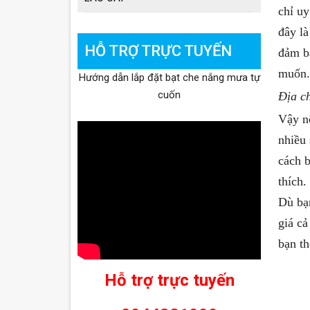
chỉ uy
đây l
HỖ TRỢ TRỰC TUYẾN
đảm b
muốn.
Hướng dẫn lắp đặt bạt che nắng mưa tự
cuốn
Địa ch
Vậy 
nhiều 
cách b
thích.
Dù bạ
giá cả
bạn th
Hỗ trợ trực tuyến