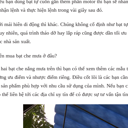
u bạn dùng bạt tự cuốn gắn thêm phần motor thì bạn sẽ nhàn 
hận lệnh và thực hiện lệnh trong vài giây sau đó.
i mái hiên di động thì khác. Chúng không cố định như bạt tự
uy nhiên, quá trình tháo dỡ hay lắp ráp cũng được dần tối ưu
c nhà sản xuất.
ên mua bạt che mưa ở đâu?
hai bạt che nắng mưa trên thì bạn có thể xem thêm các mẫu 
ng ưu điểm và nhược điểm riêng. Điều cốt lõi là các bạn cần
 sản phẩm phù hợp với nhu cầu sử dụng của mình. Nếu bạn chưa
 thể liên hệ tới các địa chỉ uy tín để có được sự tư vấn tận tì