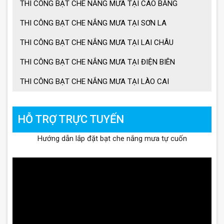
THI CÔNG BẠT CHE NẮNG MƯA TẠI CAO BẰNG
THI CÔNG BẠT CHE NẮNG MƯA TẠI SƠN LA
THI CÔNG BẠT CHE NẮNG MƯA TẠI LAI CHÂU
THI CÔNG BẠT CHE NẮNG MƯA TẠI ĐIỆN BIÊN
THI CÔNG BẠT CHE NẮNG MƯA TẠI LÀO CAI
HỖ TRỢ TRỰC TUYẾN
Hướng dẫn lắp đặt bạt che nắng mưa tự cuốn