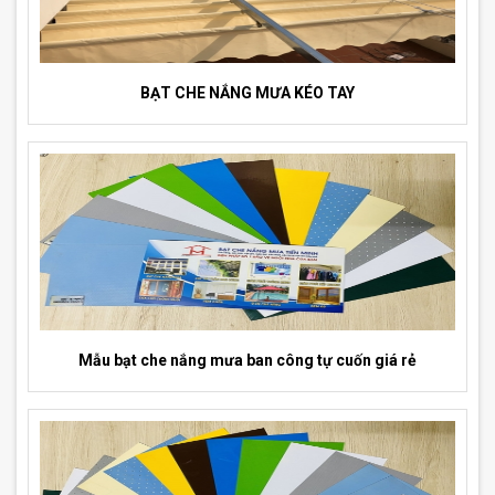
BẠT CHE NẮNG MƯA KÉO TAY
Mẫu bạt che nắng mưa ban công tự cuốn giá rẻ