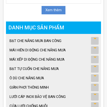
Xem thêm
DANH MỤC SẢN PHẨM
BẠT CHE NẮNG MƯA BAN CÔNG
MÁI HIÊN DI ĐỘNG CHE NẮNG MƯA
MÁI XẾP DI ĐỘNG CHE NẮNG MƯA
BẠT TỰ CUỐN CHE NẮNG MƯA
Ô DÙ CHE NẮNG MƯA
GIÀN PHƠI THÔNG MINH
LƯỚI CÁP INOX BẢO VỆ BAN CÔNG
CỬA LƯỚI CHỐNG MUỖI