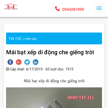
T
0944381999
o
g
g
l
TIN TỨC
>>
tin tức
e
n
Mái bạt xếp di động che giếng trời
a
v
i
Cập nhật: 6/17/2019 - Số lượt đọc: 7515
g
a
Mái bạt xếp di động che giếng trời
t
i
o
n