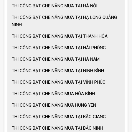
THI CÔNG BẠT CHE NẮNG MƯA TẠI HÀ NỘI
THI CÔNG BẠT CHE NẮNG MƯA TẠI HẠ LONG QUẢNG
Lưu ý khi sử dụng ô dù che nắng mưa
NINH
THI CÔNG BẠT CHE NẮNG MƯA TẠI THANH HÓA
Ưu điểm ô dù che nắng mưa
THI CÔNG BẠT CHE NẮNG MƯA TẠI HẢI PHÒNG
THI CÔNG BẠT CHE NẮNG MƯA TẠI HÀ NAM
Cách chọn ô dù che nắng mưa
THI CÔNG BẠT CHE NẮNG MƯA TẠI NINH BÌNH
THI CÔNG BẠT CHE NẮNG MƯA TẠI VĨNH PHÚC
Ô dù che nắng mưa giá tốt
THI CÔNG BẠT CHE NẮNG MƯA HÒA BÌNH
THI CÔNG BẠT CHE NẮNG MƯA HƯNG YÊN
Ô dù che nắng mưa loại lớn
THI CÔNG BẠT CHE NẮNG MƯA TẠI BẮC GIANG
THI CÔNG BẠT CHE NẮNG MƯA TẠI BẮC NINH