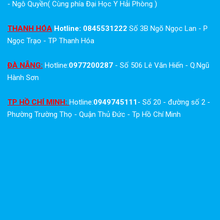
- Ngô Quyền( Cùng phía Đại Học Y Hải Phòng )
THANH HÓA
Hotline: 0845531222
Số 3B Ngõ Ngọc Lan - P
Ngọc Trạo - TP Thanh Hóa
ĐÀ NẴNG:
Hotline:
0977200287
- Số 506 Lê Văn Hiến - Q.Ngũ
Hành Sơn
TP HỒ CHÍ MINH:
Hotline:
0949745111
- Số 20 - đường số 2 -
Phường Trường Thọ - Quận Thủ Đức - Tp Hồ Chí Minh