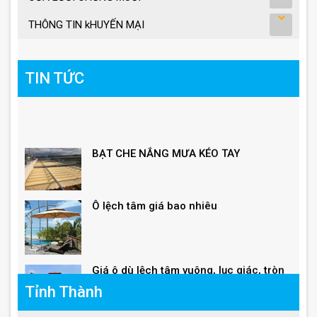
THÔNG TIN kHUYẾN MẠI
TIN TỨC
BẠT CHE NẮNG MƯA KÉO TAY
Ô lệch tâm giá bao nhiêu
Giá ô dù lệch tâm vuông, lục giác, tròn
Tỉnh Thành
Giá ô lệch tâm vuông