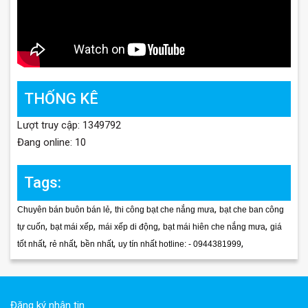
THỐNG KÊ
Lượt truy cập: 1349792
Đang online: 10
Tags:
,
,
Chuyên bán buôn bán lẻ
thi công bạt che nắng mưa
bạt che ban công
,
,
,
,
tự cuốn
bạt mái xếp
mái xếp di động
bạt mái hiên che nắng mưa
giá
,
,
,
,
tốt nhất
rẻ nhất
bền nhất
uy tín nhất hotline: - 0944381999
Đăng ký nhận tin