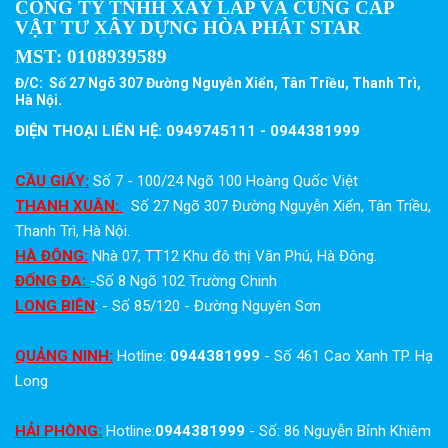
CÔNG TY TNHH XÂY LẮP VÀ CUNG CẤP
VẬT TƯ XÂY DỰNG HÒA PHÁT STAR
MST:
0108939589
Đ/C: Số 27 Ngõ 307 Đường Nguyễn Xiển, Tân Triều, Thanh Trì,
Hà Nội.
ĐIỆN THOẠI LIÊN HỆ: 0949745111 - 0944381999
CẦU GIẤY:
Số 7 - 100/24 Ngõ 100 Hoàng Quốc Việt
THANH XUÂN:
Số 27 Ngõ 307 Đường Nguyễn Xiển, Tân Triều,
Thanh Trì, Hà Nội.
HÀ ĐÔNG:
Nhà 07, TT12 Khu đô thị Văn Phú, Hà Đông.
ĐỐNG ĐA:
-Số 8 Ngõ 102 Trường Chinh
LONG BIÊN
: - Số 85/120 - Đường Nguyên Sơn
QUẢNG NINH:
Hotline:
0944381999
- Số 461 Cao Xanh TP. Hạ
Long
HẢI PHÒNG:
Hotline:
0944381999
- Số: 86 Nguyễn Bỉnh Khiêm