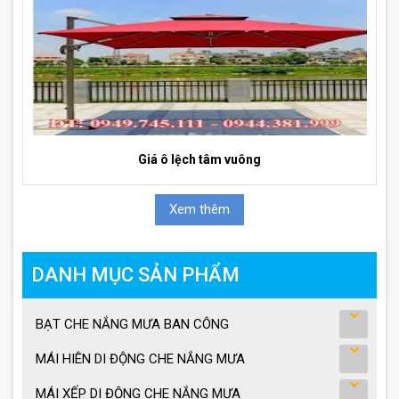
Giá ô lệch tâm vuông
Xem thêm
DANH MỤC SẢN PHẨM
BẠT CHE NẮNG MƯA BAN CÔNG
MÁI HIÊN DI ĐỘNG CHE NẮNG MƯA
MÁI XẾP DI ĐỘNG CHE NẮNG MƯA