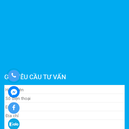
GỬI YÊU CẦU TƯ VẤN