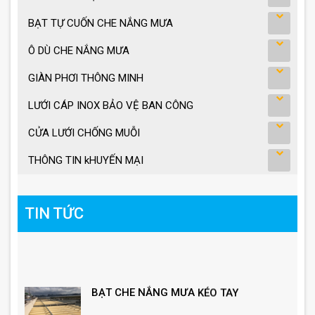
BẠT TỰ CUỐN CHE NẮNG MƯA
Ô DÙ CHE NẮNG MƯA
GIÀN PHƠI THÔNG MINH
LƯỚI CÁP INOX BẢO VỆ BAN CÔNG
CỬA LƯỚI CHỐNG MUỖI
THÔNG TIN kHUYẾN MẠI
TIN TỨC
BẠT CHE NẮNG MƯA KÉO TAY