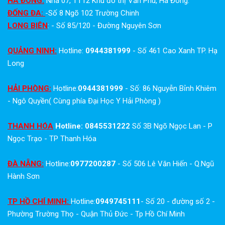
HÀ ĐÔNG:
Nhà 07, TT12 Khu đô thị Văn Phú, Hà Đông.
ĐỐNG ĐA:
-Số 8 Ngõ 102 Trường Chinh
LONG BIÊN
: - Số 85/120 - Đường Nguyên Sơn
QUẢNG NINH:
Hotline:
0944381999
- Số 461 Cao Xanh TP. Hạ
Long
HẢI PHÒNG:
Hotline:
0944381999
- Số: 86 Nguyễn Bỉnh Khiêm
- Ngô Quyền( Cùng phía Đại Học Y Hải Phòng )
THANH HÓA
Hotline: 0845531222
Số 3B Ngõ Ngọc Lan - P
Ngọc Trạo - TP Thanh Hóa
ĐÀ NẴNG:
Hotline:
0977200287
- Số 506 Lê Văn Hiến - Q.Ngũ
Hành Sơn
TP HỒ CHÍ MINH:
Hotline:
0949745111
- Số 20 - đường số 2 -
Phường Trường Thọ - Quận Thủ Đức - Tp Hồ Chí Minh