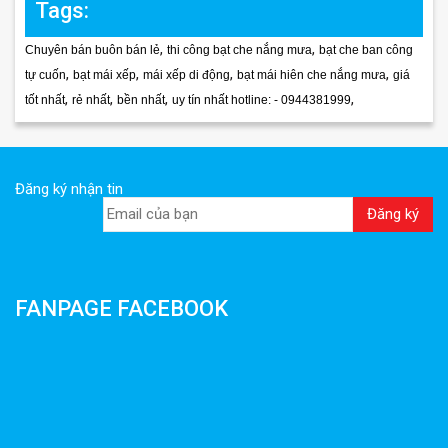
Tags:
,
,
Chuyên bán buôn bán lẻ
thi công bạt che nắng mưa
bạt che ban công
,
,
,
,
tự cuốn
bạt mái xếp
mái xếp di động
bạt mái hiên che nắng mưa
giá
,
,
,
,
tốt nhất
rẻ nhất
bền nhất
uy tín nhất hotline: - 0944381999
Đăng ký nhận tin
FANPAGE FACEBOOK