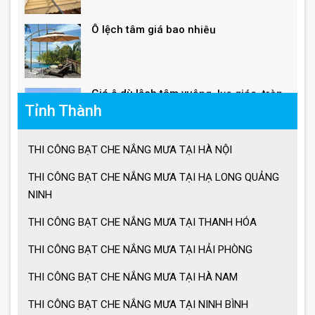
Ô lệch tâm giá bao nhiêu
Giá ô dù lệch tâm vuông, lục giác, tròn
Tỉnh Thành
Giá ô lệch tâm vuông
THI CÔNG BẠT CHE NẮNG MƯA TẠI HÀ NỘI
THI CÔNG BẠT CHE NẮNG MƯA TẠI HẠ LONG QUẢNG
Lưu ý khi sử dụng ô dù che nắng mưa
NINH
THI CÔNG BẠT CHE NẮNG MƯA TẠI THANH HÓA
THI CÔNG BẠT CHE NẮNG MƯA TẠI HẢI PHÒNG
Ưu điểm ô dù che nắng mưa
THI CÔNG BẠT CHE NẮNG MƯA TẠI HÀ NAM
Cách chọn ô dù che nắng mưa
THI CÔNG BẠT CHE NẮNG MƯA TẠI NINH BÌNH