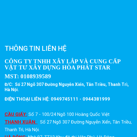
THÔNG TIN LIÊN HỆ
CÔNG TY TNHH XÂY LẮP VÀ CUNG CẤP
VẬT TƯ XÂY DỰNG HÒA PHÁT STAR
MST:
0108939589
Đ/C: Số 27 Ngõ 307 Đường Nguyễn Xiển, Tân Triều, Thanh Trì,
Hà Nội.
ĐIỆN THOẠI LIÊN HỆ: 0949745111 - 0944381999
CẦU GIẤY:
Số 7 - 100/24 Ngõ 100 Hoàng Quốc Việt
THANH XUÂN:
Số 27 Ngõ 307 Đường Nguyễn Xiển, Tân Triều,
Thanh Trì, Hà Nội.