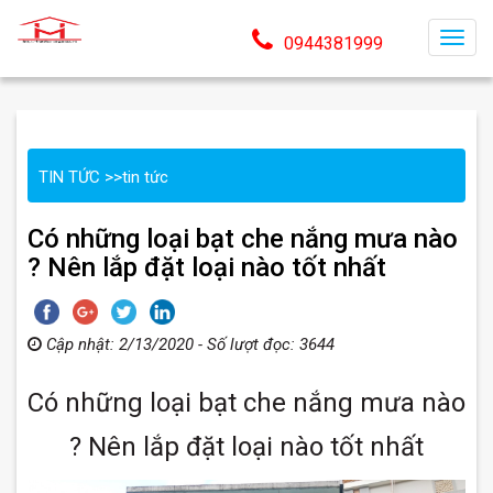
T
0944381999
o
g
g
l
TIN TỨC
>>
tin tức
e
n
Có những loại bạt che nắng mưa nào
a
? Nên lắp đặt loại nào tốt nhất
v
i
g
Cập nhật: 2/13/2020 - Số lượt đọc: 3644
a
t
Có những loại bạt che nắng mưa nào
i
o
? Nên lắp đặt loại nào tốt nhất
n