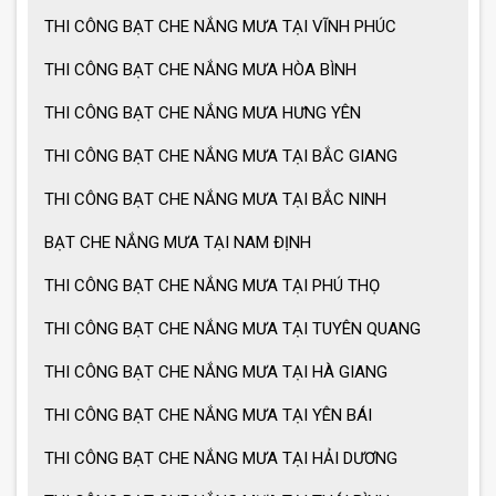
THI CÔNG BẠT CHE NẮNG MƯA TẠI VĨNH PHÚC
THI CÔNG BẠT CHE NẮNG MƯA HÒA BÌNH
Ô dù che nắng mưa giá tốt
THI CÔNG BẠT CHE NẮNG MƯA HƯNG YÊN
Ô dù che nắng mưa loại lớn
THI CÔNG BẠT CHE NẮNG MƯA TẠI BẮC GIANG
THI CÔNG BẠT CHE NẮNG MƯA TẠI BẮC NINH
BẠT CHE NẮNG MƯA TẠI NAM ĐỊNH
MẪU GIÀN PHƠI THÔNG MINH HOT
NHẤT 2021
THI CÔNG BẠT CHE NẮNG MƯA TẠI PHÚ THỌ
THI CÔNG BẠT CHE NẮNG MƯA TẠI TUYÊN QUANG
THI CÔNG BẠT CHE NẮNG MƯA TẠI HÀ GIANG
THI CÔNG BẠT CHE NẮNG MƯA TẠI YÊN BÁI
THI CÔNG BẠT CHE NẮNG MƯA TẠI HẢI DƯƠNG