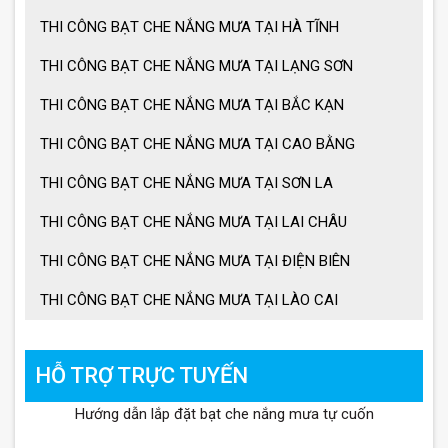
THI CÔNG BẠT CHE NẮNG MƯA TẠI HÀ TĨNH
THI CÔNG BẠT CHE NẮNG MƯA TẠI LẠNG SƠN
THI CÔNG BẠT CHE NẮNG MƯA TẠI BẮC KẠN
THI CÔNG BẠT CHE NẮNG MƯA TẠI CAO BẰNG
THI CÔNG BẠT CHE NẮNG MƯA TẠI SƠN LA
THI CÔNG BẠT CHE NẮNG MƯA TẠI LAI CHÂU
THI CÔNG BẠT CHE NẮNG MƯA TẠI ĐIỆN BIÊN
THI CÔNG BẠT CHE NẮNG MƯA TẠI LÀO CAI
HỖ TRỢ TRỰC TUYẾN
Hướng dẫn lắp đặt bạt che nắng mưa tự cuốn