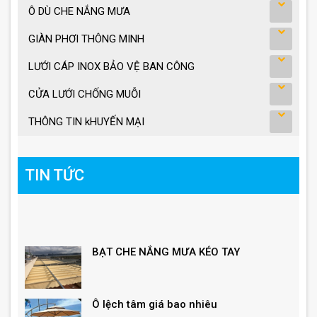
Ô DÙ CHE NẮNG MƯA
GIÀN PHƠI THÔNG MINH
LƯỚI CÁP INOX BẢO VỆ BAN CÔNG
CỬA LƯỚI CHỐNG MUỖI
THÔNG TIN kHUYẾN MẠI
TIN TỨC
BẠT CHE NẮNG MƯA KÉO TAY
Ô lệch tâm giá bao nhiêu