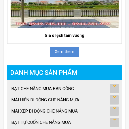
Giá ô lệch tâm vuông
Xem thêm
DANH MỤC SẢN PHẨM
BẠT CHE NẮNG MƯA BAN CÔNG
MÁI HIÊN DI ĐỘNG CHE NẮNG MƯA
MÁI XẾP DI ĐỘNG CHE NẮNG MƯA
BẠT TỰ CUỐN CHE NẮNG MƯA