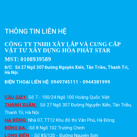
THÔNG TIN LIÊN HỆ
CÔNG TY TNHH XÂY LẮP VÀ CUNG CẤP
VẬT TƯ XÂY DỰNG HÒA PHÁT STAR
MST:
0108939589
Đ/C: Số 27 Ngõ 307 Đường Nguyễn Xiển, Tân Triều, Thanh Trì,
Hà Nội.
ĐIỆN THOẠI LIÊN HỆ: 0949745111 - 0944381999
CẦU GIẤY:
Số 7 - 100/24 Ngõ 100 Hoàng Quốc Việt
THANH XUÂN:
Số 27 Ngõ 307 Đường Nguyễn Xiển, Tân Triều,
Thanh Trì, Hà Nội.
HÀ ĐÔNG:
Nhà 07, TT12 Khu đô thị Văn Phú, Hà Đông.
ĐỐNG ĐA:
-Số 8 Ngõ 102 Trường Chinh
LONG BIÊN
: - Số 85/120 - Đường Nguyên Sơn