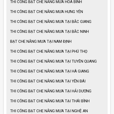
THI CÔNG BẠT CHE NẮNG MƯA HÒA BÌNH
Ô dù che nắng mưa giá tốt
THI CÔNG BẠT CHE NẮNG MƯA HƯNG YÊN
Ô dù che nắng mưa loại lớn
THI CÔNG BẠT CHE NẮNG MƯA TẠI BẮC GIANG
THI CÔNG BẠT CHE NẮNG MƯA TẠI BẮC NINH
BẠT CHE NẮNG MƯA TẠI NAM ĐỊNH
MẪU GIÀN PHƠI THÔNG MINH HOT
NHẤT 2021
THI CÔNG BẠT CHE NẮNG MƯA TẠI PHÚ THỌ
THI CÔNG BẠT CHE NẮNG MƯA TẠI TUYÊN QUANG
THI CÔNG BẠT CHE NẮNG MƯA TẠI HÀ GIANG
THI CÔNG BẠT CHE NẮNG MƯA TẠI YÊN BÁI
THI CÔNG BẠT CHE NẮNG MƯA TẠI HẢI DƯƠNG
THI CÔNG BẠT CHE NẮNG MƯA TẠI THÁI BÌNH
THI CÔNG BẠT CHE NẮNG MƯA TẠI NGHỆ AN