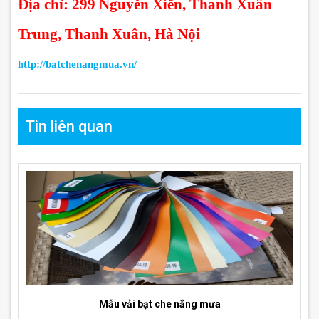
Địa chỉ: 299 Nguyễn Xiển, Thanh Xuân
Trung, Thanh Xuân, Hà Nội
http://batchenangmua.vn/
Tin liên quan
Mẫu vải bạt che nắng mưa