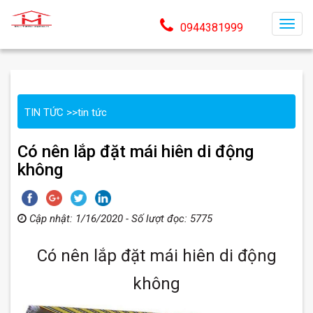
T
0944381999
o
g
g
l
TIN TỨC
>>
tin tức
e
n
Có nên lắp đặt mái hiên di động
a
không
v
i
g
Cập nhật: 1/16/2020 - Số lượt đọc: 5775
a
t
Có nên lắp đặt mái hiên di động
i
o
không
n