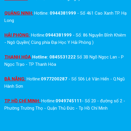
QUẢNG NINH:
Hotline:
0944381999
- Số 461 Cao Xanh TP. Hạ
Long
HẢI PHÒNG:
Hotline:
0944381999
- Số: 86 Nguyễn Bỉnh Khiêm
- Ngô Quyền( Cùng phía Đại Học Y Hải Phòng )
THANH HÓA
Hotline: 0845531222
Số 3B Ngõ Ngọc Lan - P
Ngọc Trạo - TP Thanh Hóa
ĐÀ NẴNG:
Hotline:
0977200287
- Số 506 Lê Văn Hiến - Q.Ngũ
Hành Sơn
TP HỒ CHÍ MINH:
Hotline:
0949745111
- Số 20 - đường số 2 -
Phường Trường Thọ - Quận Thủ Đức - Tp Hồ Chí Minh