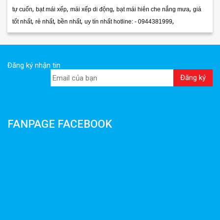
,
,
,
,
tự cuốn
bạt mái xếp
mái xếp di động
bạt mái hiên che nắng mưa
giá
,
,
,
,
tốt nhất
rẻ nhất
bền nhất
uy tín nhất hotline: - 0944381999
Đăng ký nhận tin
FANPAGE FACEBOOK