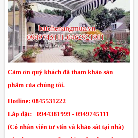
Cảm ơn quý khách đã tham khả
o sản
phẩm của chúng tôi.
Hotline: 0845531222
Lắp đặt: 0944381999 - 0949745111
(Có nhân viên tư vấn và khảo sát tại nhà)