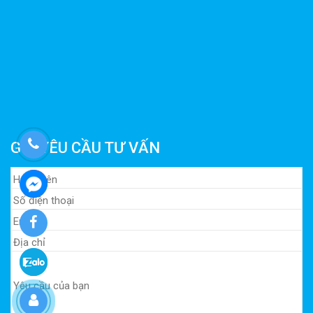
GỬI YÊU CẦU TƯ VẤN