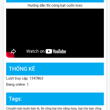
Hướng dẫn thi công bạt cuốn loxo
THỐNG KÊ
Lượt truy cập: 1347863
Đang online: 1
Tags:
,
,
Chuyên bán buôn bán lẻ
thi công bạt che nắng mưa
bạt che ban công