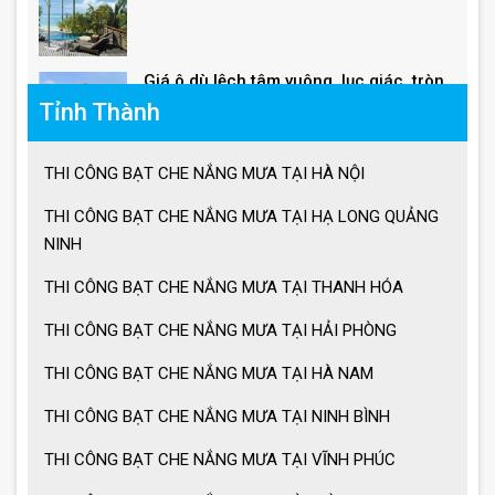
Giá ô dù lệch tâm vuông, lục giác, tròn
Tỉnh Thành
Giá ô lệch tâm vuông
THI CÔNG BẠT CHE NẮNG MƯA TẠI HÀ NỘI
THI CÔNG BẠT CHE NẮNG MƯA TẠI HẠ LONG QUẢNG
Lưu ý khi sử dụng ô dù che nắng mưa
NINH
THI CÔNG BẠT CHE NẮNG MƯA TẠI THANH HÓA
Ưu điểm ô dù che nắng mưa
THI CÔNG BẠT CHE NẮNG MƯA TẠI HẢI PHÒNG
THI CÔNG BẠT CHE NẮNG MƯA TẠI HÀ NAM
Cách chọn ô dù che nắng mưa
THI CÔNG BẠT CHE NẮNG MƯA TẠI NINH BÌNH
THI CÔNG BẠT CHE NẮNG MƯA TẠI VĨNH PHÚC