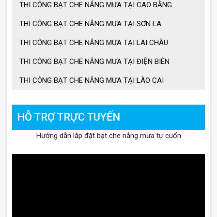
THI CÔNG BẠT CHE NẮNG MƯA TẠI CAO BẰNG
THI CÔNG BẠT CHE NẮNG MƯA TẠI SƠN LA
THI CÔNG BẠT CHE NẮNG MƯA TẠI LAI CHÂU
THI CÔNG BẠT CHE NẮNG MƯA TẠI ĐIỆN BIÊN
THI CÔNG BẠT CHE NẮNG MƯA TẠI LÀO CAI
HỖ TRỢ TRỰC TUYẾN
Hướng dẫn lắp đặt bạt che nắng mưa tự cuốn