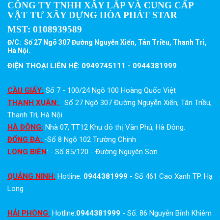
CÔNG TY TNHH XÂY LẮP VÀ CUNG CẤP
VẬT TƯ XÂY DỰNG HÒA PHÁT STAR
MST:
0108939589
Đ/C: Số 27 Ngõ 307 Đường Nguyễn Xiển, Tân Triều, Thanh Trì,
Hà Nội.
ĐIỆN THOẠI LIÊN HỆ: 0949745111 - 0944381999
CẦU GIẤY:
Số 7 - 100/24 Ngõ 100 Hoàng Quốc Việt
THANH XUÂN:
Số 27 Ngõ 307 Đường Nguyễn Xiển, Tân Triều,
Thanh Trì, Hà Nội.
HÀ ĐÔNG:
Nhà 07, TT12 Khu đô thị Văn Phú, Hà Đông.
ĐỐNG ĐA:
-Số 8 Ngõ 102 Trường Chinh
LONG BIÊN
: - Số 85/120 - Đường Nguyên Sơn
QUẢNG NINH:
Hotline:
0944381999
- Số 461 Cao Xanh TP. Hạ
Long
HẢI PHÒNG:
Hotline:
0944381999
- Số: 86 Nguyễn Bỉnh Khiêm