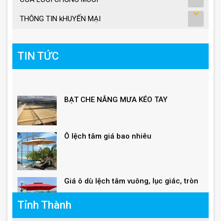
THÔNG TIN kHUYẾN MẠI
TIN TỨC
BẠT CHE NẮNG MƯA KÉO TAY
Ô lệch tâm giá bao nhiêu
Giá ô dù lệch tâm vuông, lục giác, tròn
Tỉnh Thành
Giá ô lệch tâm vuông