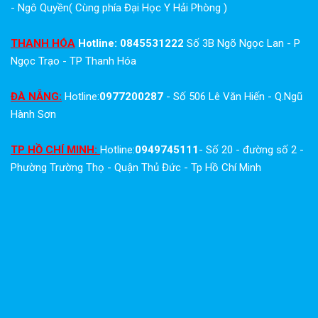
- Ngô Quyền( Cùng phía Đại Học Y Hải Phòng )
THANH HÓA
Hotline: 0845531222
Số 3B Ngõ Ngọc Lan - P
Ngọc Trạo - TP Thanh Hóa
ĐÀ NẴNG:
Hotline:
0977200287
- Số 506 Lê Văn Hiến - Q.Ngũ
Hành Sơn
TP HỒ CHÍ MINH:
Hotline:
0949745111
- Số 20 - đường số 2 -
Phường Trường Thọ - Quận Thủ Đức - Tp Hồ Chí Minh