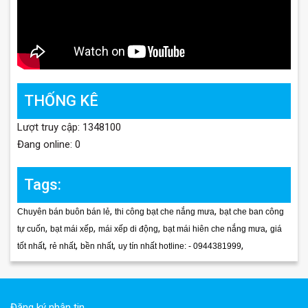
THỐNG KÊ
Lượt truy cập: 1348100
Đang online: 0
Tags:
,
,
Chuyên bán buôn bán lẻ
thi công bạt che nắng mưa
bạt che ban công
,
,
,
,
tự cuốn
bạt mái xếp
mái xếp di động
bạt mái hiên che nắng mưa
giá
,
,
,
,
tốt nhất
rẻ nhất
bền nhất
uy tín nhất hotline: - 0944381999
Đăng ký nhận tin