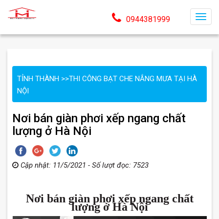
T
0944381999
o
g
g
l
TỈNH THÀNH
>>
THI CÔNG BẠT CHE NẮNG MƯA TẠI HÀ
e
NỘI
n
a
Nơi bán giàn phơi xếp ngang chất
v
lượng ở Hà Nội
i
g
a
Cập nhật: 11/5/2021 - Số lượt đọc: 7523
t
i
o
Nơi bán giàn phơi xếp ngang chất
n
lượng ở Hà Nội