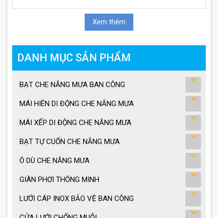
Xem thêm
DANH MỤC SẢN PHẨM
BẠT CHE NẮNG MƯA BAN CÔNG
MÁI HIÊN DI ĐỘNG CHE NẮNG MƯA
MÁI XẾP DI ĐỘNG CHE NẮNG MƯA
BẠT TỰ CUỐN CHE NẮNG MƯA
Ô DÙ CHE NẮNG MƯA
GIÀN PHƠI THÔNG MINH
LƯỚI CÁP INOX BẢO VỆ BAN CÔNG
CỬA LƯỚI CHỐNG MUỖI