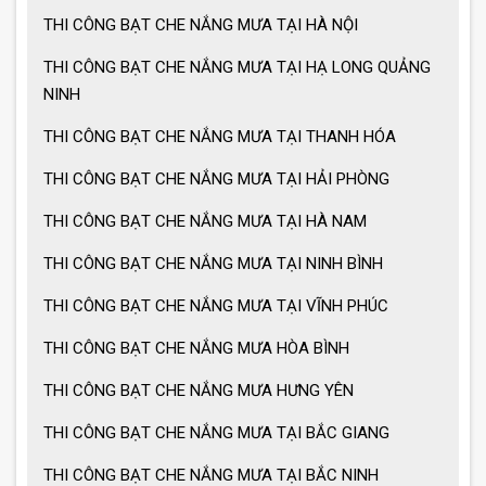
THI CÔNG BẠT CHE NẮNG MƯA TẠI HÀ NỘI
Lưu ý khi sử dụng ô dù che nắng mưa
THI CÔNG BẠT CHE NẮNG MƯA TẠI HẠ LONG QUẢNG
NINH
THI CÔNG BẠT CHE NẮNG MƯA TẠI THANH HÓA
Ưu điểm ô dù che nắng mưa
THI CÔNG BẠT CHE NẮNG MƯA TẠI HẢI PHÒNG
THI CÔNG BẠT CHE NẮNG MƯA TẠI HÀ NAM
Cách chọn ô dù che nắng mưa
THI CÔNG BẠT CHE NẮNG MƯA TẠI NINH BÌNH
THI CÔNG BẠT CHE NẮNG MƯA TẠI VĨNH PHÚC
Ô dù che nắng mưa giá tốt
THI CÔNG BẠT CHE NẮNG MƯA HÒA BÌNH
THI CÔNG BẠT CHE NẮNG MƯA HƯNG YÊN
Ô dù che nắng mưa loại lớn
THI CÔNG BẠT CHE NẮNG MƯA TẠI BẮC GIANG
THI CÔNG BẠT CHE NẮNG MƯA TẠI BẮC NINH