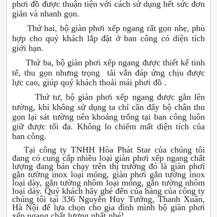
phơi đồ được thuận tiện với cách sử dụng hết sức đơn
giản và nhanh gọn.
-
Thứ hai, bộ giàn phơi xếp ngang rất gọn nhẹ, phù
hợp cho quý khách lắp đặt ở ban công có diện tích
giới hạn.
-
Thứ ba, bộ giàn phơi xếp ngang được thiết kế tinh
tế, thu gọn nhưng trọng tải vẫn đáp ứng chịu được
lực cao, giúp quý khách thoải mái phơi đồ .
-
Thứ tư, bộ giàn phơi xếp ngang được gắn lên
tường, khi không sử dụng ta chỉ cần đẩy bộ chân thu
gọn lại sát tường nên khoảng trống tại ban công luôn
giữ được tối đa. Không lo chiếm mất diện tích của
ban công.
Tại công ty TNHH Hòa Phát Star của chúng tôi
đang có cung cấp nhiều loại giàn phơi xếp ngang chất
lượng đang bán chạy trên thị trường đó là giàn phơi
gắn tường inox loại mỏng, giàn phơi gắn tường inox
loại dày, gắn tường nhôm loại mỏng, gắn tường nhôm
loại dày. Quý khách hãy ghé đến của hàng của công ty
chúng tôi tại 336 Nguyễn Huy Tưởng, Thanh Xuân,
Hà Nội để lựa chọn cho gia đình mình bộ giàn phơi
xếp ngang chất lượng nhất nhé!