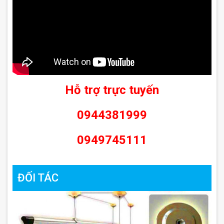
Hỗ trợ trực tuyến
0944381999
0949745111
ĐỐI TÁC