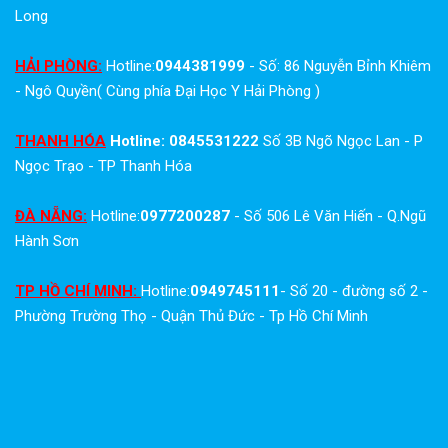
Long
HẢI PHÒNG:
Hotline:
0944381999
- Số: 86 Nguyễn Bỉnh Khiêm
- Ngô Quyền( Cùng phía Đại Học Y Hải Phòng )
THANH HÓA
Hotline: 0845531222
Số 3B Ngõ Ngọc Lan - P
Ngọc Trạo - TP Thanh Hóa
ĐÀ NẴNG:
Hotline:
0977200287
- Số 506 Lê Văn Hiến - Q.Ngũ
Hành Sơn
TP HỒ CHÍ MINH:
Hotline:
0949745111
- Số 20 - đường số 2 -
Phường Trường Thọ - Quận Thủ Đức - Tp Hồ Chí Minh