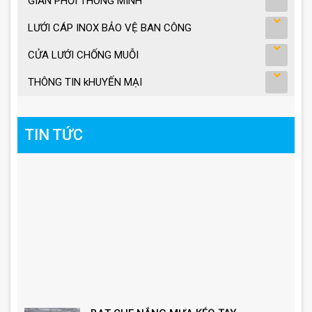
GIÀN PHƠI THÔNG MINH
LƯỚI CÁP INOX BẢO VỆ BAN CÔNG
CỬA LƯỚI CHỐNG MUỖI
THÔNG TIN kHUYẾN MẠI
TIN TỨC
BẠT CHE NẮNG MƯA KÉO TAY