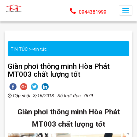
T
0944381999
o
g
g
l
TIN TỨC
>>
tin tức
e
n
Giàn phơi thông minh Hòa Phát
a
MT003 chất lượng tốt
v
i
g
Cập nhật: 3/16/2018 - Số lượt đọc: 7679
a
t
Giàn phơi thông minh Hòa Phát
i
o
MT003 chất lượng tốt
n