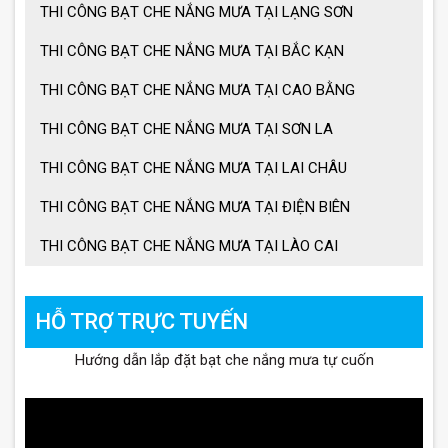
THI CÔNG BẠT CHE NẮNG MƯA TẠI LẠNG SƠN
THI CÔNG BẠT CHE NẮNG MƯA TẠI BẮC KẠN
THI CÔNG BẠT CHE NẮNG MƯA TẠI CAO BẰNG
THI CÔNG BẠT CHE NẮNG MƯA TẠI SƠN LA
THI CÔNG BẠT CHE NẮNG MƯA TẠI LAI CHÂU
THI CÔNG BẠT CHE NẮNG MƯA TẠI ĐIỆN BIÊN
THI CÔNG BẠT CHE NẮNG MƯA TẠI LÀO CAI
HỖ TRỢ TRỰC TUYẾN
Hướng dẫn lắp đặt bạt che nắng mưa tự cuốn