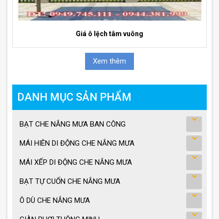
Giá ô lệch tâm vuông
Xem thêm
DANH MỤC SẢN PHẨM
BẠT CHE NẮNG MƯA BAN CÔNG
MÁI HIÊN DI ĐỘNG CHE NẮNG MƯA
MÁI XẾP DI ĐỘNG CHE NẮNG MƯA
BẠT TỰ CUỐN CHE NẮNG MƯA
Ô DÙ CHE NẮNG MƯA