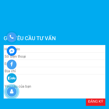
GỬI YÊU CẦU TƯ VẤN