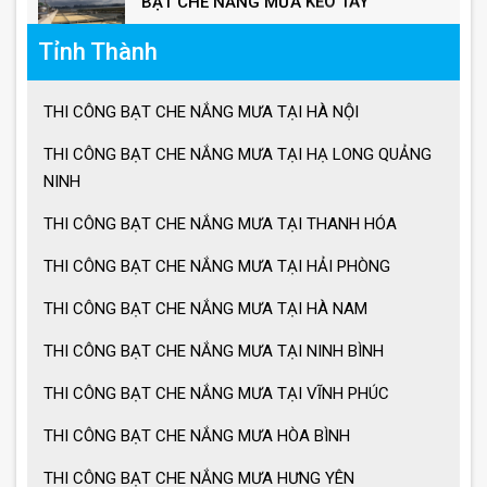
Ô lệch tâm giá bao nhiêu
Tỉnh Thành
THI CÔNG BẠT CHE NẮNG MƯA TẠI HÀ NỘI
Giá ô dù lệch tâm vuông, lục giác, tròn
THI CÔNG BẠT CHE NẮNG MƯA TẠI HẠ LONG QUẢNG
NINH
Giá ô lệch tâm vuông
THI CÔNG BẠT CHE NẮNG MƯA TẠI THANH HÓA
THI CÔNG BẠT CHE NẮNG MƯA TẠI HẢI PHÒNG
THI CÔNG BẠT CHE NẮNG MƯA TẠI HÀ NAM
Lưu ý khi sử dụng ô dù che nắng mưa
THI CÔNG BẠT CHE NẮNG MƯA TẠI NINH BÌNH
THI CÔNG BẠT CHE NẮNG MƯA TẠI VĨNH PHÚC
Ưu điểm ô dù che nắng mưa
THI CÔNG BẠT CHE NẮNG MƯA HÒA BÌNH
THI CÔNG BẠT CHE NẮNG MƯA HƯNG YÊN
Cách chọn ô dù che nắng mưa