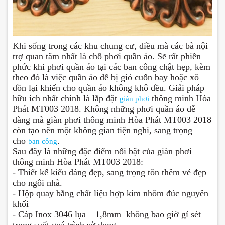
Khi sống trong các khu chung cư, điều mà các bà nội
trợ quan tâm nhất là chỗ phơi quần áo. Sẽ rất phiền
phức khi phơi quần áo tại các ban công chật hẹp, kèm
theo đó là việc quần áo dễ bị gió cuốn bay hoặc xô
dồn lại khiến cho quần áo không khô đều.
Giải pháp
hữu ích nhất chính là lắp đặt
thông minh Hòa
giàn phơi
Phát MT003 2018. Không những phơi quần áo dễ
dàng mà giàn phơi thông minh Hòa Phát MT003 2018
còn tạo nên một không gian tiện nghi, sang trọng
cho
.
ban công
Sau đây là những đặc điểm nổi bật của giàn phơi
thông minh Hòa Phát MT003 2018:
- Thiết kế kiểu dáng đẹp, sang trọng tôn thêm vẻ đẹp
cho ngôi nhà.
- Hộp quay bằng chất liệu hợp kim nhôm đúc nguyên
khối
- Cáp Inox 3046 lụa – 1,8mm không bao giờ gỉ sét
trong suốt quá trình sử dụng