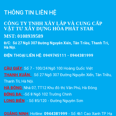
THÔNG TIN LIÊN HỆ
CÔNG TY TNHH XÂY LẮP VÀ CUNG CẤP
VẬT TƯ XÂY DỰNG HÒA PHÁT STAR
MST:
0108939589
Đ/C: Số 27 Ngõ 307 Đường Nguyễn Xiển, Tân Triều, Thanh Trì,
Hà Nội.
ĐIỆN THOẠI LIÊN HỆ: 0949745111 - 0944381999
CẦU GIẤY:
Số 7 - 100/24 Ngõ 100 Hoàng Quốc Việt
THANH XUÂN:
Số 27 Ngõ 307 Đường Nguyễn Xiển, Tân Triều,
Thanh Trì, Hà Nội.
HÀ ĐÔNG:
Nhà 07, TT12 Khu đô thị Văn Phú, Hà Đông.
ĐỐNG ĐA:
-Số 8 Ngõ 102 Trường Chinh
LONG BIÊN
: - Số 85/120 - Đường Nguyên Sơn
QUẢNG NINH:
Hotline:
0944381999
- Số 461 Cao Xanh TP. Hạ