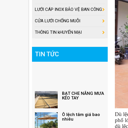
LƯỚI CÁP INOX BẢO VỆ BAN CÔNG
CỬA LƯỚI CHỐNG MUỖI
THÔNG TIN kHUYẾN MẠI
TIN TỨC
BẠT CHE NẮNG MƯA
KÉO TAY
Ô lệch tâm giá bao
nhiêu
Dù lệ
phố l
dù lệ