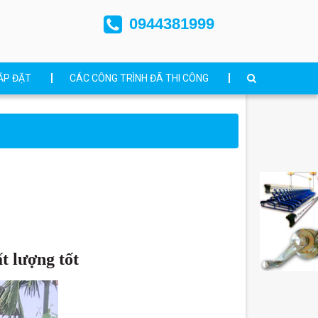
0944381999
ẮP ĐẶT
CÁC CÔNG TRÌNH ĐÃ THI CÔNG
ất lượng tốt