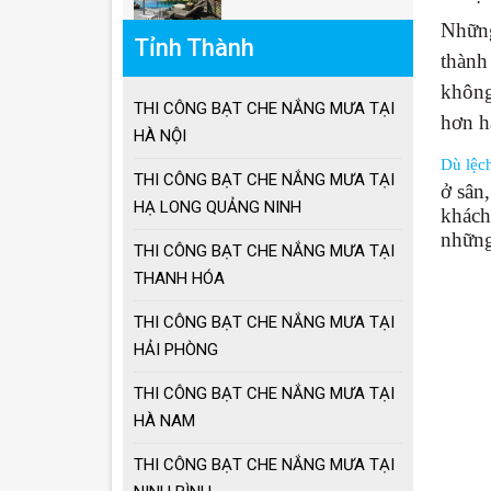
Giá ô dù lệch tâm
vuông, lục giác, tròn
Những
Tỉnh Thành
thành
không
Giá ô lệch tâm vuông
THI CÔNG BẠT CHE NẮNG MƯA TẠI
hơn hẳ
HÀ NỘI
Dù lệc
THI CÔNG BẠT CHE NẮNG MƯA TẠI
ở sân
Lưu ý khi sử dụng ô
HẠ LONG QUẢNG NINH
dù che nắng mưa
khách
những
THI CÔNG BẠT CHE NẮNG MƯA TẠI
THANH HÓA
Ưu điểm ô dù che
nắng mưa
THI CÔNG BẠT CHE NẮNG MƯA TẠI
HẢI PHÒNG
Cách chọn ô dù che
nắng mưa
THI CÔNG BẠT CHE NẮNG MƯA TẠI
HÀ NAM
THI CÔNG BẠT CHE NẮNG MƯA TẠI
Ô dù che nắng mưa
giá tốt