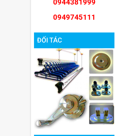
0944381999
0949745111
ĐỐI TÁC