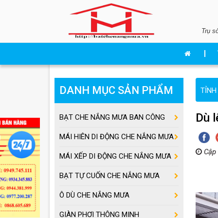
Trụ s
DANH MỤC SẢN PHẨM
TỈNH
Dù l
BẠT CHE NẮNG MƯA BAN CÔNG
MÁI HIÊN DI ĐỘNG CHE NẮNG MƯA
Cập 
MÁI XẾP DI ĐỘNG CHE NẮNG MƯA
BẠT TỰ CUỐN CHE NẮNG MƯA
Ô DÙ CHE NẮNG MƯA
GIÀN PHƠI THÔNG MINH