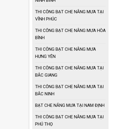
NINH BÌNH
THI CÔNG BẠT CHE NẮNG MƯA TẠI
Ô dù che nắng mưa
loại lớn
VĨNH PHÚC
THI CÔNG BẠT CHE NẮNG MƯA HÒA
BÌNH
MẪU GIÀN PHƠI
THÔNG MINH HOT
NHẤT 2021
THI CÔNG BẠT CHE NẮNG MƯA
HƯNG YÊN
THI CÔNG BẠT CHE NẮNG MƯA TẠI
BẮC GIANG
THI CÔNG BẠT CHE NẮNG MƯA TẠI
BẮC NINH
BẠT CHE NẮNG MƯA TẠI NAM ĐỊNH
THI CÔNG BẠT CHE NẮNG MƯA TẠI
PHÚ THỌ