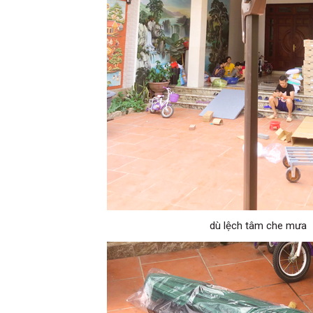
dù lệch tâm che mưa