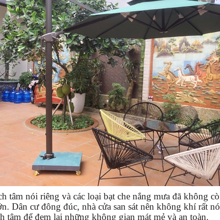
ch tâm nói riêng và các loại bạt che nắng mưa đã không còn
ớn. Dân cư đông đúc, nhà cửa san sát nên không khí rất n
ch tâm để đem lại những không gian mát mẻ và an toàn.