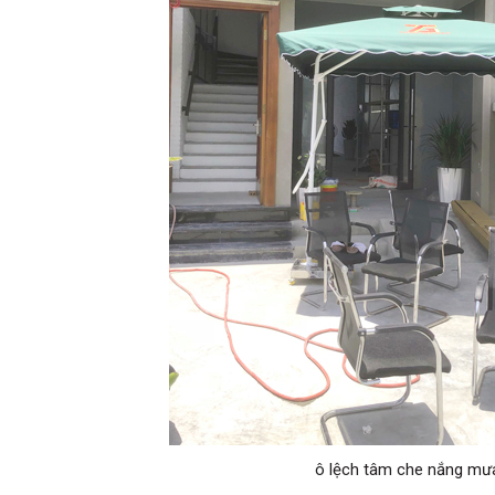
ô lệch tâm che nắng mư