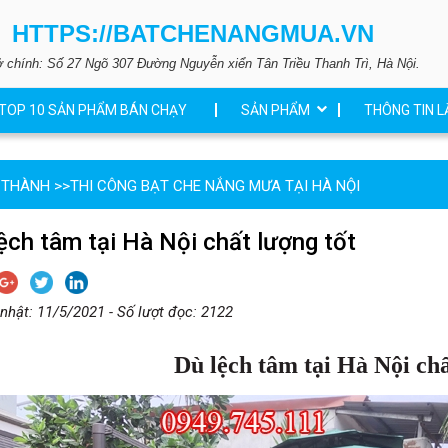
HTTPS://BATCHENANGMUA.VN
ở chính: Số 27 Ngõ 307 Đường Nguyễn xiển Tân Triều Thanh Trì, Hà Nội.
TOP 10 SẢN PHẨM BÁN CHẠY
SẢN PHẨM
THÔNG TIN L
 THÀNH
>>
THI CÔNG BẠT CHE NẮNG MƯA TẠI HÀ NỘI
ệch tâm tại Hà Nội chất lượng tốt
nhật: 11/5/2021 - Số lượt đọc: 2122
Dù lệch tâm tại Hà Nội ch