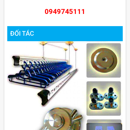
0949745111
ĐỐI TÁC