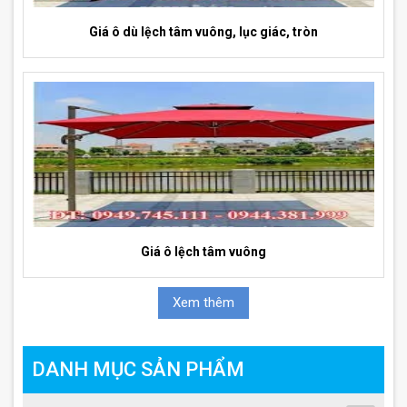
Giá ô dù lệch tâm vuông, lục giác, tròn
Giá ô lệch tâm vuông
Xem thêm
DANH MỤC SẢN PHẨM