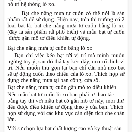
bố trí hệ thống lò xo.
Bạt che nắng mưa tự cuốn có thể nói là sản
phẩm rất dễ sử dụng. Hiện nay, trên thị trường có 2
loại bạt là: bạt che nắng mưa tự cuốn bằng lò xo
(đây là sản phẩm rất phổ biến) và mẫu bạt tự cuốn
được gắn mô tơ điều khiển tự động.
-
Bạt che nắng mưa tự cuốn bằng lò xo
Bạn chỉ việc kéo bạt tới vị trí mà mình muốn
ngừng tùy ý, sau đó thả tay kéo dây, neo cố đinh vị
trí. Nếu muốn thu gọn lại bạn chỉ cần nhả neo bạt
sẽ tự động cuốn theo chiều của lò xo. Thích hợp sử
dụng che nắng mưa tại ban công, cửa sổ.
-
Bạt che nắng mưa tự cuốn gắn mô tơ điều khiển
Nếu mẫu bạt tự cuốn lò xo bạn phải tự thao tác
bằng tay thì với mẫu bạt có gắn mô tơ này, mọi thứ
đều được điều khiển tự động theo ý của bạn. Thích
hợp sử dụng với các khu vực cần diện tích che chắn
lớn.
Với sự chọn lựa bạt chất lượng cao và kỹ thuật sản