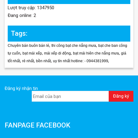
Lượt truy cập: 1347950
Đang online: 2
Tags:
,
,
Chuyên bán buôn bán lẻ
thi công bạt che nắng mưa
bạt che ban công
,
,
,
,
tự cuốn
bạt mái xếp
mái xếp di động
bạt mái hiên che nắng mưa
giá
,
,
,
,
tốt nhất
rẻ nhất
bền nhất
uy tín nhất hotline: - 0944381999
Đăng ký nhận tin
FANPAGE FACEBOOK