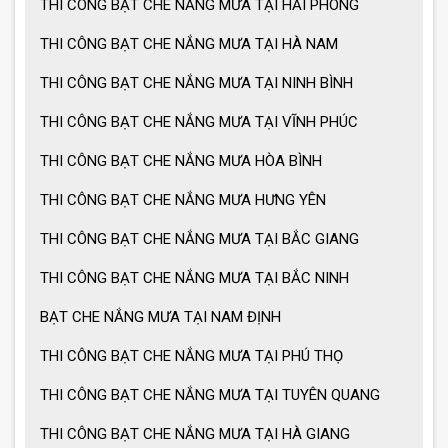
THI CÔNG BẠT CHE NẮNG MƯA TẠI HẢI PHÒNG
THI CÔNG BẠT CHE NẮNG MƯA TẠI HÀ NAM
Cách chọn ô dù che nắng mưa
THI CÔNG BẠT CHE NẮNG MƯA TẠI NINH BÌNH
THI CÔNG BẠT CHE NẮNG MƯA TẠI VĨNH PHÚC
Ô dù che nắng mưa giá tốt
THI CÔNG BẠT CHE NẮNG MƯA HÒA BÌNH
THI CÔNG BẠT CHE NẮNG MƯA HƯNG YÊN
Ô dù che nắng mưa loại lớn
THI CÔNG BẠT CHE NẮNG MƯA TẠI BẮC GIANG
THI CÔNG BẠT CHE NẮNG MƯA TẠI BẮC NINH
MẪU GIÀN PHƠI THÔNG MINH HOT
BẠT CHE NẮNG MƯA TẠI NAM ĐỊNH
NHẤT 2021
THI CÔNG BẠT CHE NẮNG MƯA TẠI PHÚ THỌ
THI CÔNG BẠT CHE NẮNG MƯA TẠI TUYÊN QUANG
THI CÔNG BẠT CHE NẮNG MƯA TẠI HÀ GIANG