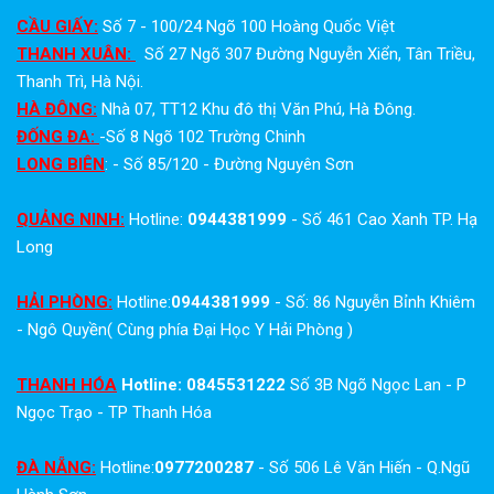
CẦU GIẤY:
Số 7 - 100/24 Ngõ 100 Hoàng Quốc Việt
THANH XUÂN:
Số 27 Ngõ 307 Đường Nguyễn Xiển, Tân Triều,
Thanh Trì, Hà Nội.
HÀ ĐÔNG:
Nhà 07, TT12 Khu đô thị Văn Phú, Hà Đông.
ĐỐNG ĐA:
-Số 8 Ngõ 102 Trường Chinh
LONG BIÊN
: - Số 85/120 - Đường Nguyên Sơn
QUẢNG NINH:
Hotline:
0944381999
- Số 461 Cao Xanh TP. Hạ
Long
HẢI PHÒNG:
Hotline:
0944381999
- Số: 86 Nguyễn Bỉnh Khiêm
- Ngô Quyền( Cùng phía Đại Học Y Hải Phòng )
THANH HÓA
Hotline: 0845531222
Số 3B Ngõ Ngọc Lan - P
Ngọc Trạo - TP Thanh Hóa
ĐÀ NẴNG:
Hotline:
0977200287
- Số 506 Lê Văn Hiến - Q.Ngũ