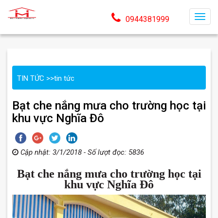
T
0944381999
o
g
g
l
TIN TỨC
>>
tin tức
e
n
Bạt che nắng mưa cho trường học tại
a
khu vực Nghĩa Đô
v
i
g
Cập nhật: 3/1/2018 - Số lượt đọc: 5836
a
t
Bạt che nắng mưa cho trường học tại
i
khu vực Nghĩa Đô
o
n