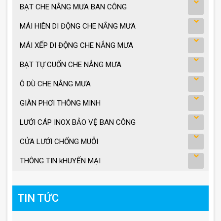
BẠT CHE NẮNG MƯA BAN CÔNG
MÁI HIÊN DI ĐỘNG CHE NẮNG MƯA
MÁI XẾP DI ĐỘNG CHE NẮNG MƯA
BẠT TỰ CUỐN CHE NẮNG MƯA
Ô DÙ CHE NẮNG MƯA
GIÀN PHƠI THÔNG MINH
LƯỚI CÁP INOX BẢO VỆ BAN CÔNG
CỬA LƯỚI CHỐNG MUỖI
THÔNG TIN kHUYẾN MẠI
TIN TỨC