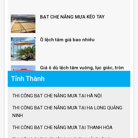
BẠT CHE NẮNG MƯA KÉO TAY
Ô lệch tâm giá bao nhiêu
Giá ô dù lệch tâm vuông, lục giác, tròn
Tỉnh Thành
Giá ô lệch tâm vuông
THI CÔNG BẠT CHE NẮNG MƯA TẠI HÀ NỘI
Lưu ý khi sử dụng ô dù che nắng mưa
THI CÔNG BẠT CHE NẮNG MƯA TẠI HẠ LONG QUẢNG
NINH
THI CÔNG BẠT CHE NẮNG MƯA TẠI THANH HÓA
Ưu điểm ô dù che nắng mưa