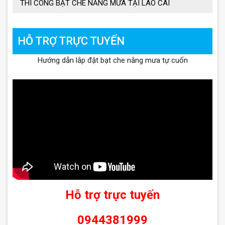
THI CÔNG BẠT CHE NẮNG MƯA TẠI LÀO CAI
HỖ TRỢ TRỰC TUYẾN
Hướng dẫn lắp đặt bạt che nắng mưa tự cuốn
Hỗ trợ trực tuyến
0944381999